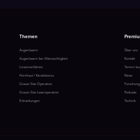
Themen
Premiu
Augenlasern
Über uns
Augenlasern bei Alterssichtigkeit
Kontakt
Linsenverfahren
Termin bu
Hornhaut / Keratokonus
News
Grauer-Star-Operation
Forschung
Grauer-Star-Laseroperation
Podcasts
Erkrankungen
Technik