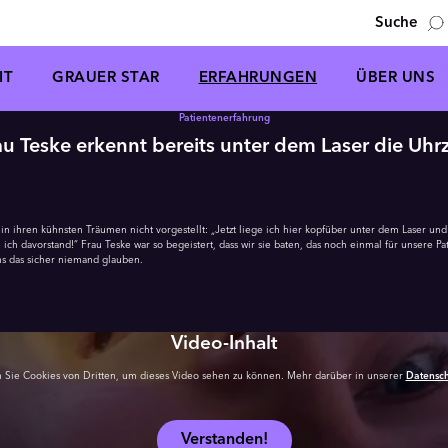
Suche
IT
GRAUER STAR
ERFAHRUNGEN
ÜBER UNS
Patientenerfahrung
au Teske erkennt bereits unter dem Laser die Uhrz
 in ihren kühnsten Träumen nicht vorgestellt: „Jetzt liege ich hier kopfüber unter dem Laser un
 ich davorstand!“ Frau Teske war so begeistert, dass wir sie baten, das noch einmal für unsere 
s das sicher niemand glauben.
Video-Inhalt
n Sie Cookies von Dritten, um dieses Video sehen zu können. Mehr darüber in unserer
Datensch
Verstanden!