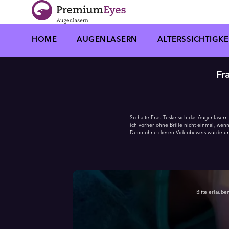
Zur Navigation springen
Zum Inhalt springen
HOME
AUGENLASERN
ALTERSSICHTIGKE
Fr
So hatte Frau Teske sich das Augenlasern
ich vorher ohne Brille nicht einmal, wenn
Denn ohne diesen Videobeweis würde un
Bitte erlaube