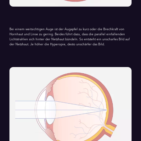
Bei einem weitsichtigen Auge ist der Augapfel zu kurz oder die Brechkraft von
Hornhaut und Linse zu gering. Beides führt dazu, dass die parallel einfallenden
Lichtstrahlen sich hinter der Netzhaut bündeln. So entsteht ein unscharfes Bild auf
der Netzhaut. Je höher die Hyperopie, desto unschärfer das Bild.