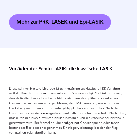
Mehr zur PRK, LASEK und Epi-LASIK
Vorläufer der Femto-LASIK: die klassische LASIK
Diese sehr verbreitete Methode ist schmerzärmer als klassische PRK-Verfahren,
weil die Korrektur mit dem Excimerlaser im Stroma erfolgt. Nachteil ist jedoch,
dass dafür die oberste Hornhautschicht – nicht nur das Epithel – bis auf einen
kleinen Steg mit einem winzigen Messer, dem Mikrokeratom, wie ein runder
Deckel aufgeschnitten und zur Seite geklappt. Das nennt sich Flap. Nach dem
Lasern wird er wieder zurückgeklappt und haftet dort ohne eine Naht. Nachteil ist,
dass durch den Flap zusätzliche Risiken bestehen und die Stabilität der Hornhaut
geschwächt wird. Bei Menschen, die häufiger mit Kindern spielen oder toben
besteht das Risiko einer sogenannten Kindfingerverletzung, bei der der Flap
verrutschen oder abreißen kann.