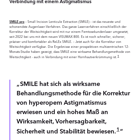
Verbindung mit einem Astigmatismus
SMILE pro
– Small Incision Lenticule Extraction (SMILE) – ist das neueste und
schonendste Augenlaser-Verfahren. Das ganze Laserverfahren einschließlich der
Korrektur der Weitsichtigkeit wird mit nur einem Femtosekundenlaser umgesetzt,
seit 2022 bei uns mit dem neuen VISUMAX 800. Es ist noch schneller, sicherer,
präziser und komfortabler als ReLEx SMILE. – Jetzt auch für die Korrektur von
Weitsichtigkeit verfügbar. Die Ergebnisse einer prospektiven multizentrischen 12-
Monats-Studie haben gezeigt, dass SMILE eine wirksame Behandlungsmethode von
1
Weitsichtigkeit - auch in Verbindung mit einer Hornhautverkrümmung ist.
SMILE hat sich als wirksame
Behandlungsmethode für die Korrektur
von hyperopem Astigmatismus
erwiesen und ein hohes Maß an
Wirksamkeit, Vorhersagbarkeit,
1
Sicherheit und Stabilität bewiesen.