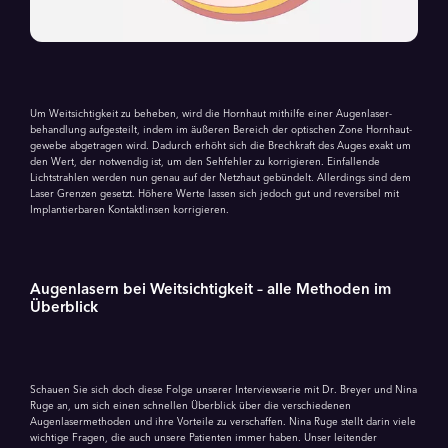
Um Weitsichtigkeit zu beheben, wird die Hornhaut mithilfe einer Augenlaser­
behand­lung aufgesteilt, indem im äußeren Bereich der optischen Zone Hornhaut­
gewebe abgetragen wird. Dadurch erhöht sich die Brechkraft des Auges exakt um
den Wert, der notwendig ist, um den Sehfehler zu korrigieren. Einfallende
Lichtstrahlen werden nun genau auf der Netzhaut gebündelt. Allerdings sind dem
Laser Grenzen gesetzt. Höhere Werte lassen sich jedoch gut und reversibel mit
Implantierbaren Kontaktlinsen korrigieren.
Augenlasern bei Weitsichtigkeit – alle Methoden im
Überblick
Schauen Sie sich doch diese Folge unserer Interviewserie mit Dr. Breyer und Nina
Ruge an, um sich einen schnellen Überblick über die verschiedenen
Augenlasermethoden und ihre Vorteile zu verschaffen. Nina Ruge stellt darin viele
wichtige Fragen, die auch unsere Patienten immer haben. Unser leitender