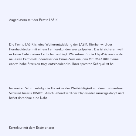
Video
abspielen
Augenlasern mit der Femto-LASIK
Die Femto-LASIK ist eine Weiterentwicklung der LASIK. Hierbei wird der
Hornhautdeckel mit einem Femtosekundenlaser präpariert. Das ist sicherer, weil
es keine Gefahr eines Fehlschnittes birgt. Wir setzen für die Flap-Präparation den
neuesten Femtosekundenlaser der Firma Zeiss ein, den VISUMAX 800. Seine
enorm hohe Präzision trägt entscheidend zu Ihrer späteren Sehqualität bei.
Im zweiten Schritt erfolgt die Korrektur der Weitsichtigkeit mit dem Excimerlaser
Schwind Amaris 1050RS. Anschließend wird der Flap wieder zurückgeklappt und
haftet dort ohne eine Naht.
Video
abspielen
Korrektur mit dem Excimerlaser