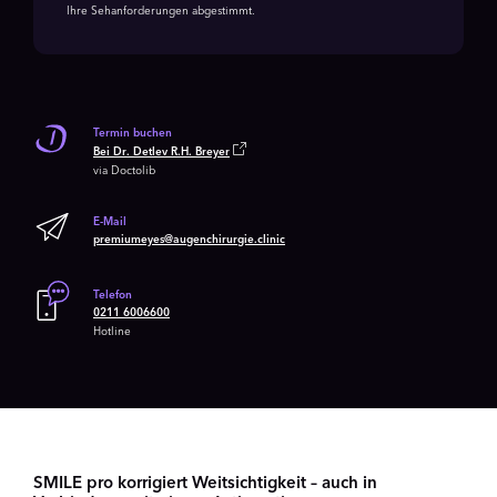
Ihre Sehanforderungen abgestimmt.
Termin buchen
Bei Dr. Detlev R.H. Breyer
via Doctolib
E-Mail
premiumeyes@augenchirurgie.clinic
Telefon
0211 6006600
Hotline
SMILE pro korrigiert Weitsichtigkeit – auch in