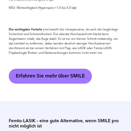
NEU: Weitsichtigkeit (Hyperopie) +1,0 bis 5,0 dpt
Die wichtigsten Vorteile
sind sowohl die intraoperative, als auch die langfristige
Sicherheit und Schmerzfreiheit. Die oberste Hornhautschicht bleibt beim
Augenlasern intakt, das Auge stabil. Es ist nur ein kleiner Schnitt notwendig, um
das Lentikel zu entfernen, dabei werden deutlich weniger Hornhautnerven
durchtrennt als bei einem Verfahren mit Flap, wie LASIK oder Femto-LASIK.
Flapbedingte Risiken und Nebenwirkungen kommen nicht mehr vor.
Erfahren Sie mehr über SMILE
Femto-LASIK – eine gute Alternative, wenn SMILE pro
nicht möglich ist