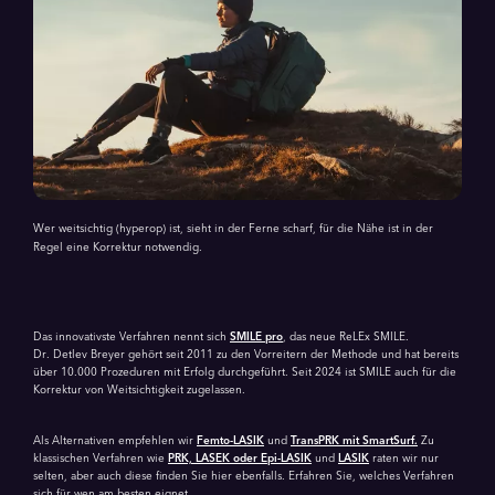
Wer weitsichtig (hyperop) ist, sieht in der Ferne scharf, für die Nähe ist in der
Regel eine Korrektur notwendig.
Das innovativste Verfahren nennt sich
SMILE pro
, das neue ReLEx SMILE.
Dr. Detlev Breyer gehört seit 2011 zu den Vorreitern der Methode und hat bereits
über 10.000 Prozeduren mit Erfolg durchgeführt. Seit 2024 ist SMILE auch für die
Korrektur von Weitsichtigkeit zugelassen.
Als Alternativen empfehlen wir
Femto-LASIK
und
TransPRK mit SmartSurf.
Zu
klassischen Verfahren wie
PRK, LASEK oder Epi-LASIK
und
LASIK
raten wir nur
selten, aber auch diese finden Sie hier ebenfalls. Erfahren Sie, welches Verfahren
sich für wen am besten eignet.