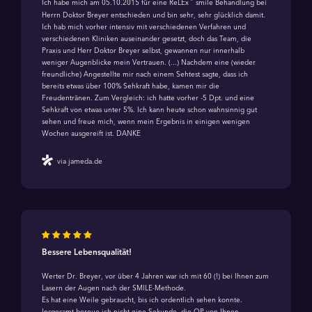
®
Ich habe mich am 05.10.2015 für eine ReLEx
smile Behandlung bei
Herrn Doktor Breyer entschieden und bin sehr, sehr glücklich damit.
Ich hab mich vorher intensiv mit verschiedenen Verfahren und
verschiedenen Kliniken auseinander gesetzt, doch das Team, die
Praxis und Herr Doktor Breyer selbst, gewannen nur innerhalb
weniger Augenblicke mein Vertrauen. (...) Nachdem eine (wieder
freundliche) Angestellte mir nach einem Sehtest sagte, dass ich
bereits etwas über 100% Sehkraft habe, kamen mir die
Freudentränen. Zum Vergleich: ich hatte vorher -5 Dpt. und eine
Sehkraft von etwas unter 5%. Ich kann heute schon wahnsinnig gut
sehen und freue mich, wenn mein Ergebnis in einigen wenigen
Wochen ausgereift ist. DANKE
via jameda.de
Bessere Lebensqualität!
Werter Dr. Breyer, vor über 4 Jahren war ich mit 60 (!) bei Ihnen zum
Lasern der Augen nach der SMILE-Methode.
Es hat eine Weile gebraucht, bis ich ordentlich sehen konnte.
Insgesamt bereue ich nicht eine Sekunde, die OP von Ihnen