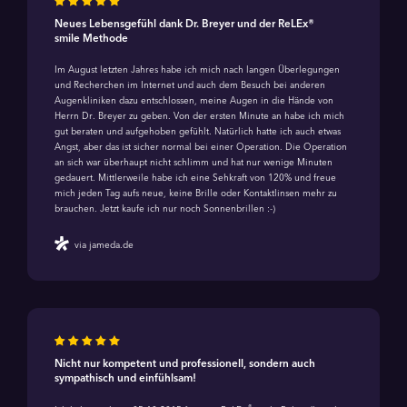
Neues Lebensgefühl dank Dr. Breyer und der ReLEx®
smile Methode
Im August letzten Jahres habe ich mich nach langen Überlegungen
und Recherchen im Internet und auch dem Besuch bei anderen
Augenkliniken dazu entschlossen, meine Augen in die Hände von
Herrn Dr. Breyer zu geben. Von der ersten Minute an habe ich mich
gut beraten und aufgehoben gefühlt. Natürlich hatte ich auch etwas
Angst, aber das ist sicher normal bei einer Operation. Die Operation
an sich war überhaupt nicht schlimm und hat nur wenige Minuten
gedauert. Mittlerweile habe ich eine Sehkraft von 120% und freue
mich jeden Tag aufs neue, keine Brille oder Kontaktlinsen mehr zu
brauchen. Jetzt kaufe ich nur noch Sonnenbrillen :-)
via jameda.de
Nicht nur kompetent und professionell, sondern auch
sympathisch und einfühlsam!