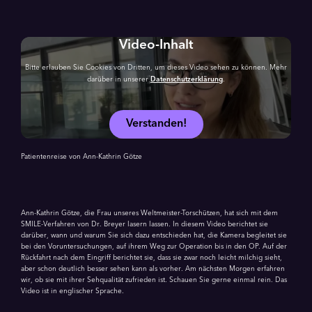
Video-Inhalt
Bitte erlauben Sie Cookies von Dritten, um dieses Video sehen zu können. Mehr
darüber in unserer
Datenschutzerklärung
.
Verstanden!
Patientenreise von Ann-Kathrin Götze
Ann-Kathrin Götze, die Frau unseres Weltmeister-Torschützen, hat sich mit dem
SMILE-Verfahren von Dr. Breyer lasern lassen. In diesem Video berichtet sie
darüber, wann und warum Sie sich dazu entschieden hat, die Kamera begleitet sie
bei den Voruntersuchungen, auf ihrem Weg zur Operation bis in den OP. Auf der
Rückfahrt nach dem Eingriff berichtet sie, dass sie zwar noch leicht milchig sieht,
aber schon deutlich besser sehen kann als vorher. Am nächsten Morgen erfahren
wir, ob sie mit ihrer Sehqualität zufrieden ist. Schauen Sie gerne einmal rein. Das
Video ist in englischer Sprache.