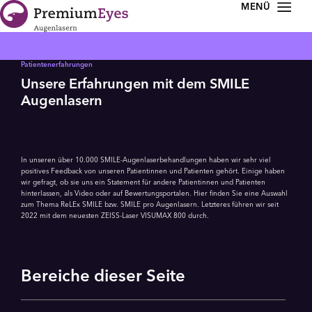
Zur Navigation springen
Zum Inhalt springen
Patientenerfahrungen
Unsere Erfahrungen mit dem SMILE
Augenlasern
In unseren über 10.000 SMILE-Augenlaser­behandlungen haben wir sehr viel
positives Feedback von unseren Patientinnen und Patienten gehört. Einige haben
wir gefragt, ob sie uns ein Statement für andere Patientinnen und Patienten
hinterlassen, als Video oder auf Bewertungs­portalen. Hier finden Sie eine Auswahl
zum Thema ReLEx SMILE bzw. SMILE pro Augenlasern. Letzteres führen wir seit
2022 mit dem neuesten ZEISS-Laser VISUMAX 800 durch.
Bereiche dieser Seite