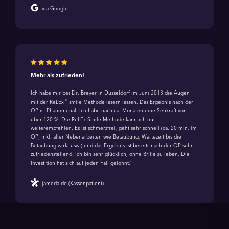
via Google
Mehr als zufrieden!
Ich habe mir bei Dr. Breyer in Düsseldorf im Juni 2013 die Augen
®
mit der ReLEx
smile Methode lasern lassen. Das Ergebnis nach der
OP ist Phänomenal. Ich habe nach ca. Monaten eine Sehkraft von
über 120 %. Die ReLEx Smile Methode kann ich nur
weiterempfehlen. Es ist schmerzfrei, geht sehr schnell (ca. 20 min. im
OP; inkl. aller Nebenarbeiten wie Betäubung, Wartezeit bis die
Betäubung wirkt usw.) und das Ergebnis ist bereits nach der OP sehr
zufriedenstellend. Ich bin sehr glücklich, ohne Brille zu leben. Die
Investition hat sich auf jeden Fall gelohnt.“
jameda.de (Kassenpatient)