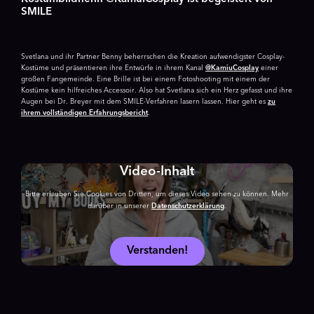
SMILE
Svetlana und ihr Partner Benny beherrschen die Kreation aufwendigster Cosplay-
Kostüme und präsentieren ihre Entwürfe in ihrem Kanal
@KamiuCosplay
einer
großen Fangemeinde. Eine Brille ist bei einem Fotoshooting mit einem der
Kostüme kein hilfreiches Accessoir. Also hat Svetlana sich ein Herz gefasst und ihre
Augen bei Dr. Breyer mit dem SMILE-Verfahren lasern lassen. Hier geht es
zu
ihrem vollständigen Erfahrungsbericht
.
Video-Inhalt
Bitte erlauben Sie Cookies von Dritten, um dieses Video sehen zu können. Mehr
darüber in unserer
Datenschutzerklärung
.
Verstanden!