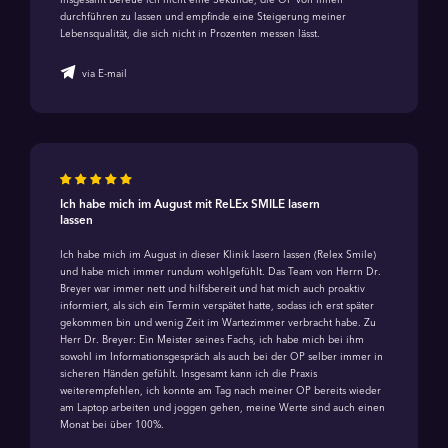
durchführen zu lassen und empfinde eine Steigerung meiner
Lebensqualität, die sich nicht in Prozenten messen lässt.
via E-mail
Ich habe mich im August mit ReLEx SMILE lasern
lassen
Ich habe mich im August in dieser Klinik lasern lassen (Relex Smile)
und habe mich immer rundum wohlgefühlt. Das Team von Herrn Dr.
Breyer war immer nett und hilfsbereit und hat mich auch proaktiv
informiert, als sich ein Termin verspätet hatte, sodass ich erst später
gekommen bin und wenig Zeit im Wartezimmer verbracht habe. Zu
Herr Dr. Breyer: Ein Meister seines Fachs, ich habe mich bei ihm
sowohl im Informationsgespräch als auch bei der OP selber immer in
sicheren Händen gefühlt. Insgesamt kann ich die Praxis
weiterempfehlen, ich konnte am Tag nach meiner OP bereits wieder
am Laptop arbeiten und joggen gehen, meine Werte sind auch einen
Monat bei über 100%.