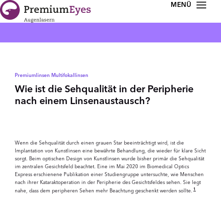
Zur Navigation springen
Zum Inhalt springen
Premiumlinsen Multifokallinsen
Wie ist die Sehqualität in der Peripherie
nach einem Linsenaustausch?
Wenn die Sehqualität durch einen grauen Star beeinträchtigt wird, ist die
Implantation von Kunstlinsen eine bewährte Behandlung, die wieder für klare Sicht
sorgt. Beim optischen Design von Kunstlinsen wurde bisher primär die Sehqualität
im zentralen Gesichtsfeld beachtet. Eine im Mai 2020 im Biomedical Optics
Express erschienene Publikation einer Studiengruppe untersuchte, wie Menschen
nach ihrer Kataraktoperation in der Peripherie des Gesichtsfeldes sehen. Sie legt
1
nahe, dass dem peripheren Sehen mehr Beachtung geschenkt werden sollte.