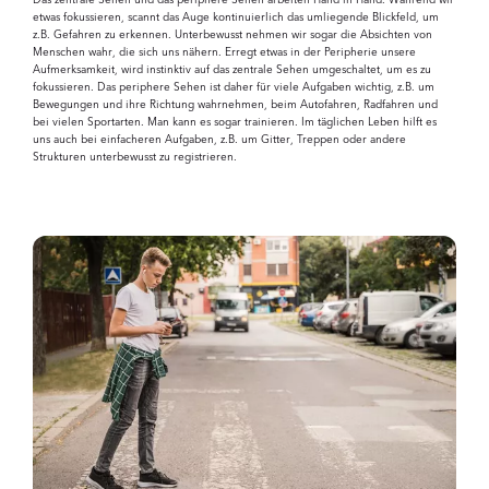
Das zentrale Sehen und das periphere Sehen arbeiten Hand in Hand. Während wir
etwas fokussieren, scannt das Auge kontinuierlich das umliegende Blickfeld, um
z.B. Gefahren zu erkennen. Unterbewusst nehmen wir sogar die Absichten von
Menschen wahr, die sich uns nähern. Erregt etwas in der Peripherie unsere
Aufmerksamkeit, wird instinktiv auf das zentrale Sehen umgeschaltet, um es zu
fokussieren. Das periphere Sehen ist daher für viele Aufgaben wichtig, z.B. um
Bewegungen und ihre Richtung wahrnehmen, beim Autofahren, Radfahren und
bei vielen Sportarten. Man kann es sogar trainieren. Im täglichen Leben hilft es
uns auch bei einfacheren Aufgaben, z.B. um Gitter, Treppen oder andere
Strukturen unterbewusst zu registrieren.