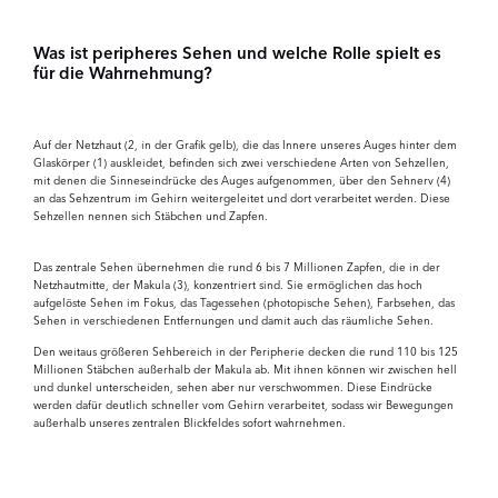
Was ist peripheres Sehen und welche Rolle spielt es
für die Wahrnehmung?
Auf der Netzhaut (2, in der Grafik gelb), die das Innere unseres Auges hinter dem
Glaskörper (1) auskleidet, befinden sich zwei verschiedene Arten von Sehzellen,
mit denen die Sinneseindrücke des Auges aufgenommen, über den Sehnerv (4)
an das Sehzentrum im Gehirn weitergeleitet und dort verarbeitet werden. Diese
Sehzellen nennen sich Stäbchen und Zapfen.
Das zentrale Sehen übernehmen die rund 6 bis 7 Millionen Zapfen, die in der
Netzhautmitte, der Makula (3), konzentriert sind. Sie ermöglichen das hoch
aufgelöste Sehen im Fokus, das Tagessehen (photopische Sehen), Farbsehen, das
Sehen in verschiedenen Entfernungen und damit auch das räumliche Sehen.
Den weitaus größeren Sehbereich in der Peripherie decken die rund 110 bis 125
Millionen Stäbchen außerhalb der Makula ab. Mit ihnen können wir zwischen hell
und dunkel unterscheiden, sehen aber nur verschwommen. Diese Eindrücke
werden dafür deutlich schneller vom Gehirn verarbeitet, sodass wir Bewegungen
außerhalb unseres zentralen Blickfeldes sofort wahrnehmen.