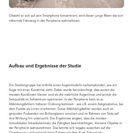
Obwohl er sich auf sein Smartphone konzentriert, wird dieser junge Mann das sich
nähernde Fahrzeug in der Peripherie wahrnehmen.
Aufbau und Ergebnisse der Studie
Die Studiengruppe hat mithilfe eines Augenmodells nachempfunden, wie ein
Auge mit einer Kunstlinse sieht. Dabei wurde berücksichtigt, dass zurzeit die
meisten Kunstlinsen kleiner sind als die natürliche Augenlinse und primär die
Sehqualität im Sehzentrum optimieren. In der Peripherie kann es zu
Abbildungsfehlern höherer Ordnung kommen – wie z.B. einem Astigmatismus, bei
dem Punkte als Linien erscheinen. Diese Abbildungs­fehler wurden auch an
gesunden Probanden mit Brillengläsern simuliert und im Rahmen von Tests auf
ihre Wirkung hin untersucht. Die Ergebnisse zeigten, dass die meisten
monofokalen Intraokularlinsen die Fähigkeit beeinträchtigen, kleinere Objekte in
der Peripherie wahrzunehmen. Das könnte sich negativ auswirken auf die
Orientierung und natürlich beim Fahren mit dem Auto, Fahrrad etc..