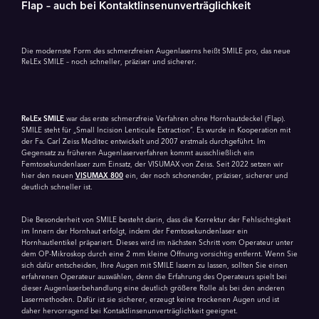
Flap – auch bei Kontaktlinsen­unverträglichkeit
Die modernste Form des schmerzfreien Augenlaserns heißt SMILE pro, das neue
ReLEx SMILE – noch schneller, präziser und sicherer.
ReLEx SMILE
war das erste schmerzfreie Verfahren ohne Hornhautdeckel (Flap).
SMILE steht für „Small Incision Lenticule Extraction“. Es wurde in Kooperation mit
der Fa. Carl Zeiss Meditec entwickelt und 2007 erstmals durch­geführt. Im
Gegensatz zu früheren Augenlaserverfahren kommt ausschließlich ein
Femtosekundenlaser zum Einsatz, der VISUMAX von Zeiss. Seit 2022 setzen wir
hier den neuen
VISUMAX 800
ein, der noch schonender, präziser, sicherer und
deutlich schneller ist.
Die Besonderheit von SMILE besteht darin, dass die Korrektur der Fehlsichtigkeit
im Innern der Hornhaut erfolgt, indem der Femtosekundenlaser ein
Hornhautlentikel präpariert. Dieses wird im nächsten Schritt vom Operateur unter
dem OP-Mikroskop durch eine 2 mm kleine Öffnung vorsichtig entfernt. Wenn Sie
sich dafür entscheiden, Ihre Augen mit SMILE lasern zu lassen, sollten Sie einen
erfahrenen Operateur auswählen, denn die Erfahrung des Operateurs spielt bei
dieser Augenlaserbehandlung eine deutlich größere Rolle als bei den anderen
Laser­methoden. Dafür ist sie sicherer, erzeugt keine trockenen Augen und ist
daher hervorragend bei Kontaktlinsen­unverträglichkeit geeignet.