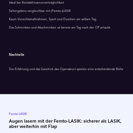
Ideal bei Kontaktlinsenunverträglichkeit
Sehergebnis vergleichbar mit (Femto-)LASIK
Kaum Vorsichtsmaßnahmen, Sport und Duschen am selben Tag
Das Schminken und Abschminken ist bereits am Tag nach der OP erlaubt
Nachteile
Die Erfahrung und das Geschick des Operateurs spielen eine entscheidende Rolle
Femto-LASIK
Augen lasern mit der Femto-LASIK: sicherer als LASIK,
aber weiterhin mit Flap