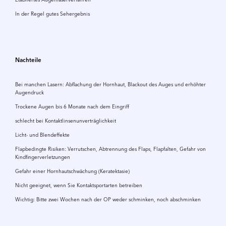
In der Regel gutes Sehergebnis
Nachteile
Bei manchen Lasern: Abflachung der Hornhaut, Blackout des Auges und erhöhter
Augendruck
Trockene Augen bis 6 Monate nach dem Eingriff
schlecht bei Kontaktlinsenunverträglichkeit
Licht- und Blendeffekte
Flapbedingte Risiken: Verrutschen, Abtrennung des Flaps, Flapfalten, Gefahr von
Kindfingerverletzungen
Gefahr einer Hornhautschwächung (Keratektasie)
Nicht geeignet, wenn Sie Kontaktsportarten betreiben
Wichtig: Bitte zwei Wochen nach der OP weder schminken, noch abschminken