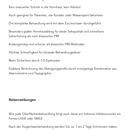
Kein manueller Schnitt in die Hornhaut, kein Alkohol
Auch geeignet für Patienten, die Kontakt- oder Wassersport betreiben
Die komplette Behandlung wird mit dem Excimerlaser durchgeführt
Besonders glatter Hornhautabtrag für beste Sehqualität und schnellere
Seherholung als nach klassischer PRK
Kostengünstig und sicherer als klassische PRK-Methoden
Höchste Schnelligkeit für kürzeste Behandlungsdauer
Mehr Sicherheit durch 7-D-Eyetracker
Exaktere Berechnung des Abtragungsprofils durch einzigartige Kombination aus
Aberrometrie und Topographie
Nebenwirkungen
Wie jede Oberflächenbehandlung birgt auch diese ein höheres Infektionsrisiko als
Femto-LASIK oder SMILE
Nach der Augenlaserbehandlung werden Sie ca. 1 bis 2 Tage Schmerzen haben,