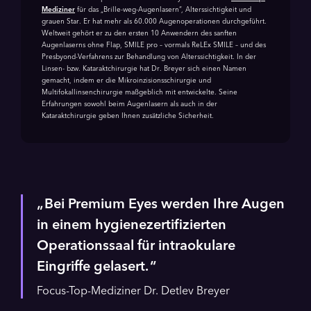
Mediziner
für das „Brille-weg-Augenlasern“, Alterssichtigkeit und
grauen Star. Er hat mehr als 60.000 Augenoperationen durch­geführt.
Weltweit gehört er zu den ersten 10 Anwendern des sanften
Augenlaserns ohne Flap, SMILE pro – vormals ReLEx SMILE – und des
Presbyond-Verfahrens zur Behandlung von Alters­sichtigkeit. In der
Linsen- bzw. Kataraktchirurgie hat Dr. Breyer sich einen Namen
gemacht, indem er die Mikroinzisionsschirurgie und
Multifokallinsenchirurgie maßgeblich mit entwickelte. Seine
Erfahrungen sowohl beim Augenlasern als auch in der
Kataraktchirurgie geben Ihnen zusätzliche Sicherheit.
Bei Premium Eyes werden Ihre Augen
in einem hygiene­zertifizierten
Operationssaal für intraokulare
Eingriffe gelasert.
Focus-Top-Mediziner Dr. Detlev Breyer