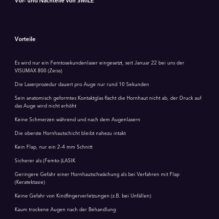
Vor- und Nachteile von SMILE
Vorteile
Es wird nur ein Femtosekundenlaser eingesetzt, seit Januar 22 bei uns der
VISUMAX 800 (Zeiss)
Die Laserprozedur dauert pro Auge nur rund 10 Sekunden
Sein anatomisch geformtes Kontaktglas flacht die Hornhaut nicht ab, der Druck auf
das Auge wird nicht erhöht
Keine Schmerzen während und nach dem Augenlasern
Die oberste Hornhautschicht bleibt nahezu intakt
Kein Flap, nur ein 2–4 mm Schnitt
Sicherer als (Femto-)LASIK
Geringere Gefahr einer Hornhautschwächung als bei Verfahren mit Flap
(Keratektasie)
Keine Gefahr von Kindfingerverletzungen (z.B. bei Unfällen)
Kaum trockene Augen nach der Behandlung