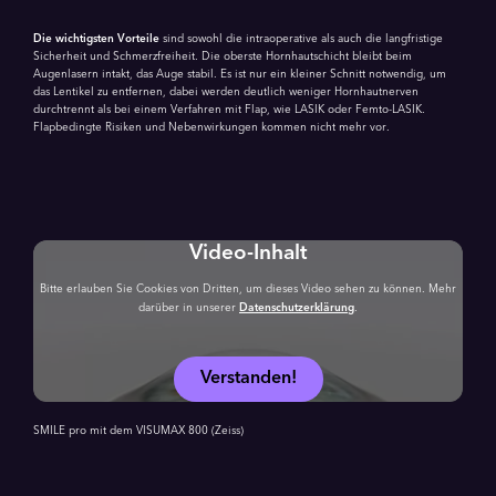
Die wichtigsten Vorteile
sind sowohl die intraoperative als auch die langfristige
Sicherheit und Schmerzfreiheit. Die oberste Hornhautschicht bleibt beim
Augenlasern intakt, das Auge stabil. Es ist nur ein kleiner Schnitt notwendig, um
das Lentikel zu entfernen, dabei werden deutlich weniger Hornhautnerven
durchtrennt als bei einem Verfahren mit Flap, wie LASIK oder Femto-LASIK.
Flapbedingte Risiken und Nebenwirkungen kommen nicht mehr vor.
Video-Inhalt
Bitte erlauben Sie Cookies von Dritten, um dieses Video sehen zu können. Mehr
darüber in unserer
Datenschutzerklärung
.
Verstanden!
SMILE pro mit dem VISUMAX 800 (Zeiss)