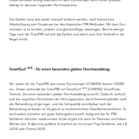
Diese Korrektur erfolgt ebenfalls mit dem Excimerlaser durch einen präzisen
Abtrag im darunter lie­genden Hornhautstroma.
Das Epithel muss also weder manuell entfernt werden, noch kommt eine
Alkohollösung zum Einsatz wie bei den klassischen PRK-Methoden. Mit dem Exci­
merlaser ist es leichter, präziser und gleich­mäßiger abzutragen. Bereits wenige
Tage nach der TransPRK hat sich das Epithel und damit auch Ihre Sehkraft in der
Regel erholt.
ACE
SmartSurf
– für einen besonders glatten Hornhautabtrag
Wir setzen für die TransPRK den neuen Excimerlaser SCHWIND Amaris 1050RS
ACE
ein. Dieser verbindet die TransPRK mit SmartSurf
SCHWIND SmartPulse-
Technik, die einen besonders glatten Hornhautabtrag erreicht. Dadurch verkürzt
sich bei regulären Hornhäuten der Heilungsprozess, das Schmerzempfinden nach
der Behandlung ist geringer, und die Sehqualität unmittelbar nach der
Behandlung ist besser im Vergleich zu herkömmlichen Oberflächenverfahren. Es
wird zudem schneller ein gutes Sehergebnis erzielt. Aufgrund der für PRK-
Verfahren üblichen reststromalen Dicke ergibt sich auch für Patienten mit hohen
Werten (bis -8 dpt) eine größere Sicherheit als mit einem Flap-Verfahren, wie z.B.
LASIK oder Femto-LASIK.