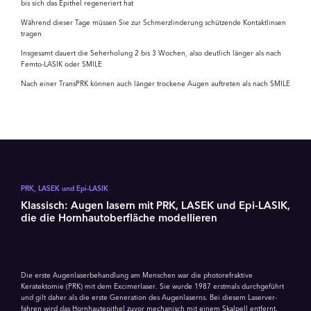
bis sich das Epithel regeneriert hat
Während dieser Tage müssen Sie zur Schmerzlinderung schützende Kontaktlinsen
tragen
Insgesamt dauert die Seherholung 2 bis 3 Wochen, also deutlich länger als nach
Femto-LASIK oder SMILE
Nach einer TransPRK können auch länger trockene Augen auftreten als nach SMILE
PRK, LASEK und Epi-LASIK
Klassisch: Augen lasern mit PRK, LASEK und Epi-LASIK,
die die Hornhautoberfläche modellieren
Die erste Augenlaserbehandlung am Menschen war die photorefraktive
Keratektomie (PRK) mit dem Excimerlaser. Sie wurde 1987 erstmals durchgeführt
und gilt daher als die erste Generation des Augenlaserns. Bei diesem Laser­ver­
fahren wird das Hornhautepithel zuvor mechanisch mit einem Skalpell entfernt.