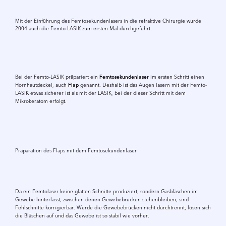
Mit der Einführung des Femtosekundenlasers in die refraktive Chirurgie wurde
2004 auch die Femto-LASIK zum ersten Mal durchgeführt.
Bei der Femto-LASIK
präpariert ein
Femto­sekunden­laser
im ersten Schritt einen
Hornhautdeckel, auch
Flap
genannt. Deshalb ist das Augen lasern mit der Femto-
LASIK etwas sicherer ist als mit der LASIK, bei der dieser Schritt mit dem
Mikrokeratom erfolgt.
Video
abspielen
Präparation des Flaps mit dem Femtosekundenlaser
Da ein Femtolaser keine glatten Schnitte produziert, sondern Gasbläschen im
Gewebe hinterlässt, zwischen denen Gewebebrücken stehenbleiben, sind
Fehlschnitte korrigierbar. Werde die Gewebebrücken nicht durchtrennt, lösen sich
die Bläschen auf und das Gewebe ist so stabil wie vorher.