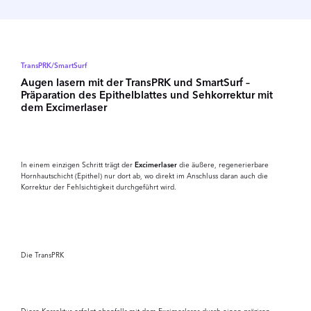
TransPRK/SmartSurf
Augen lasern mit der TransPRK und SmartSurf –
Präparation des Epithelblattes und Sehkorrektur mit
dem Excimerlaser
In einem einzigen Schritt trägt der
Excimerlaser
die äußere, regene­rier­bare
Hornhautschicht (Epithel) nur dort ab, wo direkt im Anschluss daran auch die
Korrektur der Fehlsichtigkeit durchgeführt wird.
Video
abspielen
Die TransPRK