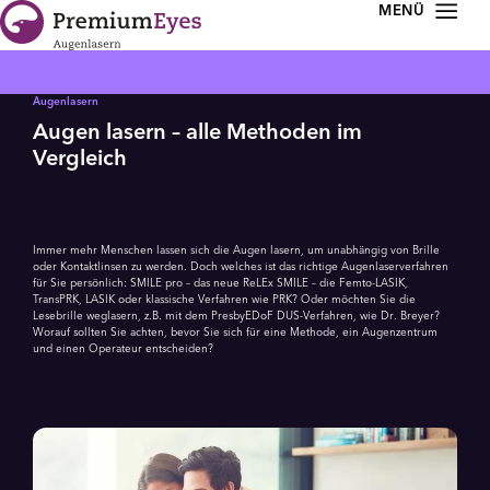
Zur Navigation springen
Zum Inhalt springen
Augenlasern
Augen lasern – alle Methoden im
Vergleich
Immer mehr Menschen lassen sich die Augen lasern, um unabhängig von Brille
oder Kontaktlinsen zu werden. Doch welches ist das richtige Augen­laserverfahren
für Sie persönlich: SMILE pro – das neue ReLEx SMILE – die Femto-LASIK,
TransPRK, LASIK oder klassische Verfahren wie PRK? Oder möchten Sie die
Lesebrille weglasern, z.B. mit dem PresbyEDoF DUS-Verfahren, wie Dr. Breyer?
Worauf sollten Sie achten, bevor Sie sich für eine Methode, ein Augenzentrum
und einen Operateur entscheiden?