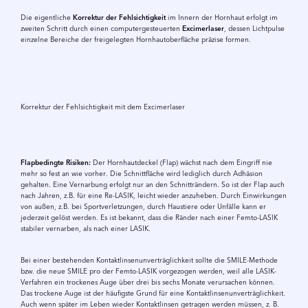
Die eigentliche
Korrektur der Fehlsichtigkeit
im Innern der Hornhaut erfolgt im
zweiten Schritt durch einen computergesteuerten
Excimerlaser
, dessen Lichtpulse
einzelne Bereiche der freigelegten Hornhautoberfläche präzise formen.
Video
abspielen
Korrektur der Fehlsichtigkeit mit dem Excimerlaser
Flapbedingte Risiken:
Der Hornhautdeckel (Flap) wächst nach dem Eingriff nie
mehr so fest an wie vorher. Die Schnittfläche wird lediglich durch Adhäsion
gehalten. Eine Vernarbung erfolgt nur an den Schnitträndern. So ist der Flap auch
nach Jahren, z.B. für eine Re-LASIK, leicht wieder anzuheben. Durch Einwirkungen
von außen, z.B. bei Sport­verletzungen, durch Haustiere oder Unfälle kann er
jederzeit gelöst werden. Es ist bekannt, dass die Ränder nach einer Femto-LASIK
stabiler vernarben, als nach einer LASIK.
Bei einer bestehenden Kontaktlinsenun­verträglichkeit sollte die SMILE-Methode
bzw. die neue SMILE pro der Femto-LASIK vorgezogen werden, weil alle LASIK-
Verfahren ein trockenes Auge über drei bis sechs Monate verursachen können.
Das trockene Auge ist der häufigste Grund für eine Kontaktlinsenunverträglichkeit.
Auch wenn später im Leben wieder Kontaktlinsen getragen werden müssen, z. B.