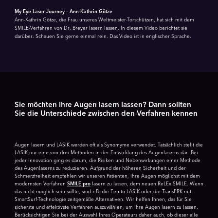
My Eye Laser Journey – Ann-Kathrin Götze
Ann-Kathrin Götze, die Frau unseres Weltmeister-Torschützen, hat sich mit dem
SMILE-Verfahren von Dr. Breyer lasern lassen. In diesem Video berichtet sie
darüber. Schauen Sie gerne einmal rein. Das Video ist in englischer Sprache.
Sie möchten Ihre Augen lasern lassen? Dann sollten
Sie die Unterschiede zwischen den Verfahren kennen
Augen lasern und LASIK werden oft als Synomyme verwendet. Tatsächlich stellt die
LASIK nur eine von drei Methoden in der Entwicklung des Augenlaserns dar. Bei
jeder Innovation ging es darum, die Risiken und Nebenwirkungen einer Methode
des Augenlaserns zu reduzieren. Aufgrund der höheren Sicherheit und der
Schmerzfreiheit empfehlen wir unseren Patienten, ihre Augen möglichst mit dem
modernsten Verfahren
SMILE pro
lasern zu lassen, dem neuen ReLEx SMILE. Wenn
das nicht möglich sein sollte, sind z.B. die Femto-LASIK oder die TransPRK mit
SmartSurf-Technologie zeitgemäße Alternativen. Wir helfen Ihnen, das für Sie
sicherste und effektivste Verfahren auszuwählen, um Ihre Augen lasern zu lassen.
Berücksichtigen Sie bei der Auswahl Ihres Operateurs daher auch, ob dieser alle