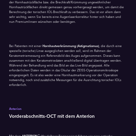
der Hornhautrückfläche bzw. die Brechkraft/Krümmung ungewöhnlicher
Hornhautrückflächen direkt gemessen genau vorhergesagt werden, um damit die
Berechnung der torischen IOL-Brechkraft zu verbessern. Das ist vor allem dann
sehr wichtig, wenn Sie bereits eine Augenlaserkorrektur hinter sich haben und
nun Premiumlinsen wünschen oder benötigen.
Bei Patienten mit einer
Hornhautverkrümmung (Astigmatismus)
, die durch eine
spezielle (torische) Linse ausgeglichen werden soll, wird im Rahmen der
Keratometriemessung ein Referenzbild des Auges aufgenommen. Dieses kann
zusammen mit den Keratometriedaten anschließend digital übertragen werden.
Während der Behandlung wird das Bild an das Live-Bild angepasst. Alle
erforderlichen Daten werden in das Okular der ZEISS-Operationsmikroskope
eingespiegelt. Es ist also weder eine Hornhautmarkierung vor der Operation
notwendig, noch sind zusätzliche Messungen für die Ausrichtung torischer IOLs
erforderlich.
Anterion
Vorderabschnitts-OCT mit dem Anterion
®