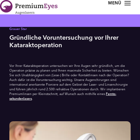
Zur Navigation springen
Zum Inhalt springen
Grauer Star
Gründliche Voruntersuchung vor Ihrer
Kataraktoperation
Vor Ihrer Kataraktoperation untersuchen wir Ihre Augen sehr gründlich, um die
Operation präzise zu planen und Ihnen maximale Sicherheit zu bieten. Wünschen
Sie sich Unabhängigkeit von (Lese-) Brille oder Kontaktlinsen nach der Operation?
Auch dafür ist die Voruntersuchung wichtig. Unsere Augen­chirurgen sind
international anerkannte Pioniere auf dem Gebiet der Laser- und Linsenchirurgie
und führen jährlich rund 2.500 refraktive Operationen durch. Wir implantieren
Premiumlinsen per Kleinstschnitt, auf Wunsch auch mithilfe eines
Femto­
sekundenlasers
.