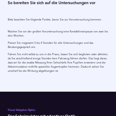
So bereiten Sie sich auf die Untersuchungen vor
Bitte beachten Sie folgende Punkte, bevor Sie zur Voruntersuchung kommen:
Machen Sie vor der großen Voruntersuchung eine Kontaktlinsenpause von zwei bis
drei Wochen.
Planen Sie insgesamt 3 bis 4 Stunden für alle Untersuchungen und das
Beratungsgespräch ein.
Fahren Sie nicht selbst zu uns in die Praxis, lassen Sie sich begleiten oder abholen,
da Sie anschließend einige Stunden kein Fahrzeug führen dürfen. Das liegt daran,
dass wir für die exakte Messung Ihrer Sehschärfe Ihre Pupillen erweitern und die
Akkommodation mithilfe spezieller Augentropfen hemmen. Dadurch sehen Sie
unscharf bis die Wirkung abgeklungen ist.
Visual Adaptive Optics