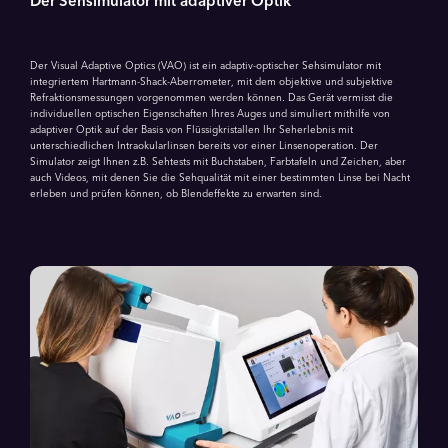
Der Sehsimulator mit adaptiver Optik
Der Visual Adaptive Optics (VAO) ist ein adaptiv-optischer Sehsimulator mit
integriertem Hartmann-Shack-Aberrometer, mit dem objektive und subjektive
Refraktionsmessungen vorgenommen werden können. Das Gerät vermisst die
individuellen optischen Eigenschaften Ihres Auges und simuliert mithilfe von
adaptiver Optik auf der Basis von Flüssigkristallen Ihr Seherlebnis mit
unterschiedlichen Intraokularlinsen bereits vor einer Linsenoperation. Der
Simulator zeigt Ihnen z.B. Sehtests mit Buchstaben, Farbtafeln und Zeichen, aber
auch Videos, mit denen Sie die Sehqualität mit einer bestimmten Linse bei Nacht
erleben und prüfen können, ob Blendeffekte zu erwarten sind.