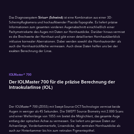
Das Diagnosesystem
Sirius+ (Schwind)
ist eine Kombination aus einer 3D-
Scheimpflugkamera und hochauflösender Placido-Topografie. Es liefert präzise
Informationen zum gesamten vorderen Augenabschnitt einschließlich einer
Pachymetriekarte des Auges mit Daten zur Hornhautdicke. Darüber hinaus vermisst
es die Brechwerte der Hornhaut und gibt einen detaillierten Hornhautüberblick
inklusive kornealer Aberrationen. Dabei werden sowohl die Hornhautvorder- als
auch die Hornhautrückfläche vermessen. Auch diese Daten helfen uns bei der
exakten Berechnung der Linse.
IOLMaster® 700
Der IOLMaster 700 für die präzise Berechnung der
Intraokularlinse (IOL)
Der IOLMaster® 700 (ZEISS) mit Swept-Source-OCT-Technologie vermisst beide
Augen in weniger als 45 Sekunden. Die SWEPT Source Biometry mit 2.000 Scans
und einer Wellenlänge von 1055 nm bietet die Möglichkeit, das gesamte Auge
entlang der optischen Achse zu vermessen. Sie liefert uns genaue Daten zur
Achsenlänge, Vorderkammertiefe, Linsendicke, der zentralen Hornhautdicke als
auch zur Hinterkammer bis hin zum retinalen Pigmentepithel.