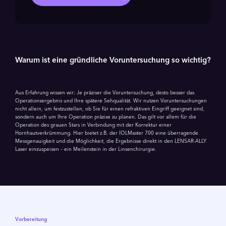
Warum ist eine gründliche Voruntersuchung so wichtig?
Aus Erfahrung wissen wir: Je präziser die Voruntersuchung, desto besser das
Operationsergebnis und Ihre spätere Sehqualität. Wir nutzen Voruntersuchungen
nicht allein, um festzustellen, ob Sie für einen refraktiven Eingriff geeignet sind,
sondern auch um Ihre Operation präzise zu planen. Das gilt vor allem für die
Operation des grauen Stars in Verbindung mit der Korrektur einer
Hornhautverkrümmung. Hier bietet z.B. der IOLMaster 700 eine überragende
Messgenauigkeit und die Möglichkeit, die Ergebnisse direkt in den LENSAR-ALLY
Laser einzuspeisen – ein Meilenstein in der Linsenchirurgie.
Vorbereitung