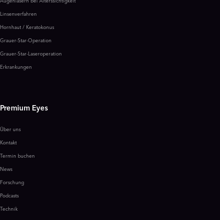
Augenlasern bei Alterssichtigkeit
Linsenverfahren
Hornhaut / Keratokonus
Grauer-Star-Operation
Grauer-Star-Laseroperation
Erkrankungen
Premium Eyes
Über uns
Kontakt
Termin buchen
News
Forschung
Podcasts
Technik