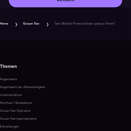
Home
Grauer Star
Test: Welche Premiumlinsen passt zu Ihnen?
Themen
Augenlasern
Augenlasern bei Alterssichtigkeit
Linsenverfahren
Hornhaut / Keratokonus
Grauer-Star-Operation
Grauer-Star-Laseroperation
Erkrankungen