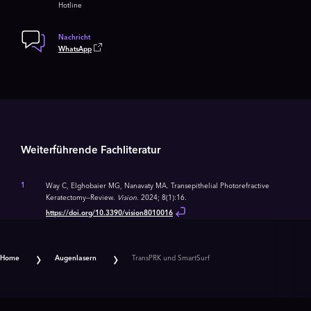
Hotline
Nachricht
WhatsApp
Weiterführende Fachliteratur
1
Way C, Elghobaier MG, Nanavaty MA. Transepithelial Photorefractive
Keratectomy—Review.
Vision
. 2024; 8(1):16.
https://doi.org/10.3390/vision8010016
Home
Augenlasern
TransPRK und SmartSurf