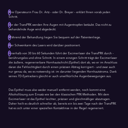
Ihre Operateurin Frau Dr. Artz – oder Dr. Breyer – erklärt Ihnen vorab jeden
Schritt.
Vor der TransPRK werden Ihre Augen mit Augentropfen betäubt. Das nicht zu
behandelnde Auge wird abgedeckt.
Während der Behandlung liegen Sie bequem auf der Patientenliege.
Der Schwenkarm des Lasers wird darüber positioniert.
Innerhalb von 30 bis 60 Sekunden führt der Excimerlaser die TransPRK durch –
berührungslos und ohne Schnitt. In einem einzigen Schritt trägt der Excimerlaser
die äußere, regenerierbare Hornhautschicht (Epithel) dort ab, wo er im Anschluss
daran die Fehlsichtigkeit durch einen präzisen Abtrag korrigiert – und zwar auch
nur genau da, wo es notwendig ist: im darunter liegenden Hornhautstroma. Dank
seines 7D-Eyetrackers gleicht er auch unwillkürliche Augenbewegungen aus.
Das Epithel muss also weder manuell entfernt werden, noch kommt eine
Alkohollösung zum Einsatz wie bei den klassischen PRK-Methoden. Mit dem
Excimerlaser ist das Epithel leichter, präziser und gleichmäßiger abzutragen.
Daher heilt es deutlich schneller ab, bereits ein bis zwei Tage nach der TransPRK
hat es sich unter einer speziellen Kontaktlinse in der Regel regeneriert.