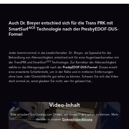
Auch Dr. Breyer entschied sich für die Trans PRK mit
ACE
SmartSurf
Technologie nach der PresbyEDOF-DUS-
Formel
Jeder kommt einmal in das Lesebrillenalter. Dr. Breyer, als Spezialist für die
Behandlung von Alterssichtigkeit, entschied sich für eine Augenlaser­korrektur mit
ACE
der TransPRK und SmartSurf
Technologie. Zur Korrektur der Alterssichtigkeit
wählte er das Abtragungs­profil nach der
PresbyEDOF-DUS-Formel
. Dieses erzielt
eine erweiterte Schärfentiefe, um in der Nähe und in mittleren Entfernungen
ohne Lese- oder Gleitsichtbrille gut sehen zu können. Schauen Sie sich das Video
doch einmal an, sonst glauben Sie nicht, wer ihn gelasert hat...
Video-Inhalt
Bitte erlauben Sie Cookies von Dritten, um dieses Video sehen zu können. Mehr
darüber in unserer
Datenschutzerklärung
.