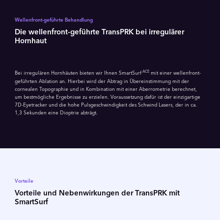
Wellenfront-geführte Behandlung
Die wellenfront-geführte TransPRK bei irregulärer
Hornhaut
ACE
Bei irregulären Hornhäuten bieten wir Ihnen SmartSurf
mit einer wellenfront-
geführten Ablation an. Hierbei wird der Abtrag in Übereinstimmung mit der
cornealen Topographie und in Kombination mit einer Aberrometrie berechnet,
um bestmögliche Ergebnisse zu erzielen. Voraussetzung dafür ist der einzigartige
7D-Eyetracker und die hohe Pulsgeschwindigkeit des Schwind Lasers, der in ca.
1,3 Sekunden eine Dioptrie abträgt.
Vorteile
Vorteile und Nebenwirkungen der TransPRK mit
SmartSurf