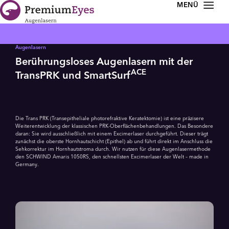
Zur Navigation springen
Zum Inhalt springen
Augenlasern
Berührungsloses Augenlasern mit der
ACE
TransPRK und SmartSurf
Die Trans PRK (Transepitheliale photorefraktive Keratektomie) ist eine präzisere
Weiterentwicklung der klassischen PRK-Ober­flächen­be­hand­lungen. Das Besondere
daran: Sie wird ausschließlich mit einem Excimerlaser durchgeführt. Dieser trägt
zunächst die oberste Hornhaut­schicht (Epithel) ab und führt direkt im Anschluss die
Sehkorrektur im Hornhautstroma durch. Wir nutzen für diese Augenlasermethode
den SCHWIND Amaris 1050RS, den schnellsten Excimerlaser der Welt – made in
Germany.