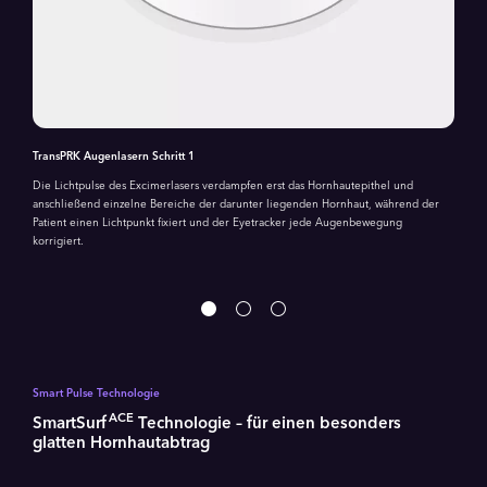
TransPRK Augenlasern Schritt 1
Die Lichtpulse des Excimerlasers verdampfen erst das Hornhautepithel und
anschließend einzelne Bereiche der darunter liegenden Hornhaut, während der
Patient einen Lichtpunkt fixiert und der Eyetracker jede Augenbewegung
korrigiert.
Smart Pulse Technologie
ACE
SmartSurf
Technologie – für einen besonders
glatten Hornhautabtrag