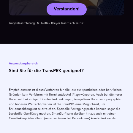
Verstanden!
Augenlaserchirurg Dr. Detlev Breyer lasert sich selbst
Anwendungsbereich
Sind Sie für die TransPRK geeignet?
Empfehlenswert ist dieses Verfahren für alle, die aus sportlichen oder beruflichen
Gründen kein Verfahren mit Hornhautdeckel (Flap) wünschen. Auch bei dünnerer
Hornhaut, bei einigen Hornhauterkrankungen, irregulären Hornhauttopographien
und höheren Weitsichtigkeiten ist die TransPRK eine Möglichkeit, um
Brillenunabhängkeit zu erreichen. Spezielle Abtragungsprofile können sogar die
Lesebrille überflüssig machen. SmartSurf kann darüber hinaus auch mit einer
Crosslinking-Behandlung (unter anderem bei Keratokonus) kombiniert werden.