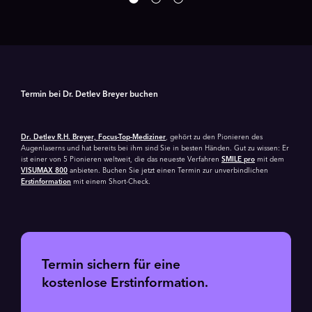
Termin bei Dr. Detlev Breyer buchen
Dr. Detlev R.H. Breyer, Focus-Top-Mediziner
, gehört zu den Pionieren des
Augenlaserns und hat bereits bei ihm sind Sie in besten Händen. Gut zu wissen: Er
ist einer von 5 Pionieren weltweit, die das neueste Verfahren
SMILE pro
mit dem
VISUMAX 800
anbieten. Buchen Sie jetzt einen Termin zur unver­bind­lichen
Erstinformation
mit einem Short-Check.
Termin sichern für eine
kostenlose Erstinformation.