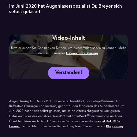
Im Juni 2020 hat Augenlaser­spezialist Dr. Breyer sich
selbst gelasert
Video-Inhalt
Bitte erlauben Sie Cookies von Dritten, um dieses Video sehen zu können. Mehr
darüber in unserer
Datenschutzerklärung
.
Verstanden!
Augenchirurg Dr. Detlev R.H. Breyer aus Düsseldorf, Focus-Top-Mediziner für
Refraktive Chirurgie und Katarakt, gehört zu den Pionieren des Augen­laserns. Im
Juni 2020 hat er sich selbst gelasert, um seine Alters­sichtigkeit zu korrigieren.
ACE
Dafür wählte er das Verfahren TransPRK mit SmartSurf
-Technologie und den
Über­blendvisus nach dem Düsseldorfer Schema, das er die
PresbyEDoF DUS-
Formel
nannte. Mehr über seine Behandlung lesen Sie in unserem
Blogposting
.