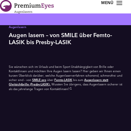
Zur Navigation springen
Zum Inhalt springen
Augenlasern
Augen lasern – von SMILE über Femto-
LASIK bis Presby-LASIK
Sie wünschen sich im Urlaub und beim Sport Unabhängigkeit von Brille oder
Kontaktlinsen und möchten Ihre Augen lasern lassen? Hier geben wir Ihnen einen
kurzen Überblick darüber, welche Augenlaser­verfahren schonend, schmerzfrei und
sicher sind – von
SMILE pro
über
Femto-LASIK
bis zum
Augenlasern statt
Gleitsichtbrille (Presby-LASIK).
Wussten Sie übrigens, dass Augenlasern sicherer ist
1
als das jahrelange Tragen von Kontaktlinsen?