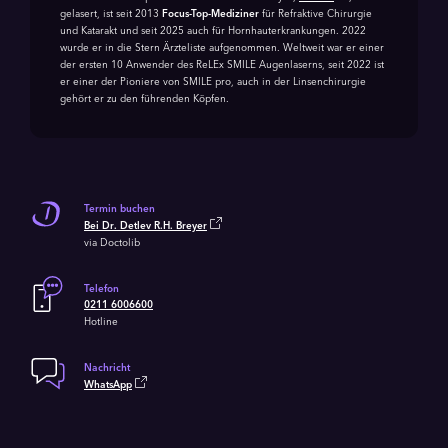
gelasert, ist seit 2013
Focus-Top-Mediziner
für Refraktive Chirurgie
und Katarakt und seit 2025 auch für Hornhauterkrankungen. 2022
wurde er in die Stern Ärzteliste aufgenommen. Weltweit war er einer
der ersten 10 Anwender des ReLEx SMILE Augenlaserns, seit 2022 ist
er einer der Pioniere von SMILE pro, auch in der Linsenchirurgie
gehört er zu den führenden Köpfen.
Termin buchen
Bei Dr. Detlev R.H. Breyer
via Doctolib
Telefon
0211 6006600
Hotline
Nachricht
WhatsApp