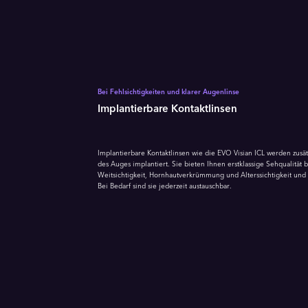
Bei Fehlsichtigkeiten und klarer Augenlinse
Implantierbare Kontaktlinsen
Implantierbare Kontaktlinsen wie die EVO Visian ICL werden zusätz
des Auges implantiert. Sie bieten Ihnen erstklassige Sehqualität b
Weitsichtigkeit, Hornhautverkrümmung und Alterssichtigkeit und 
Bei Bedarf sind sie jederzeit austauschbar.