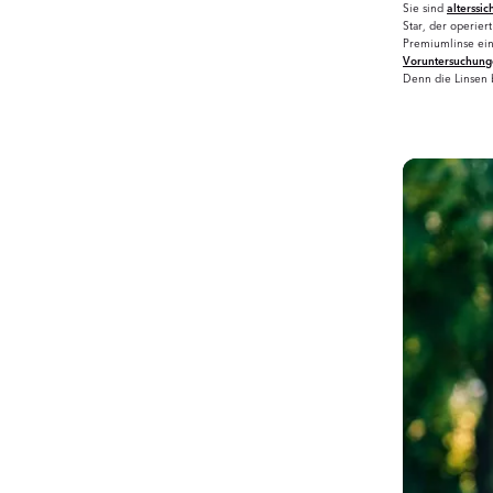
Sie sind
alterssic
Star, der operier
Premiumlinse ein
Voruntersuchun
Denn die Linsen 