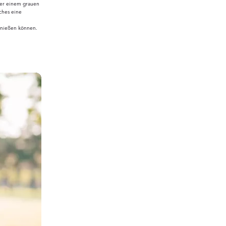
nter einem grauen
ches eine
enießen können.