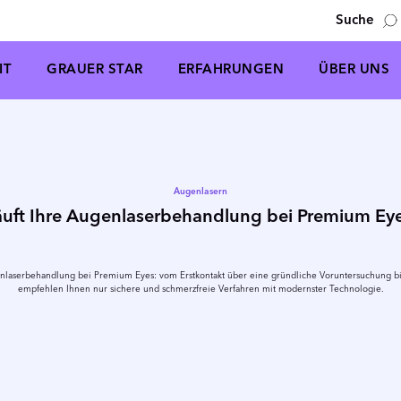
Suche
IT
GRAUER STAR
ERFAHRUNGEN
ÜBER UNS
Augenlasern
äuft Ihre Augenlaserbehandlung bei Premium Ey
enlaserbehandlung bei Premium Eyes: vom Erstkontakt über eine gründliche Voruntersuchung bis
empfehlen Ihnen nur sichere und schmerzfreie Verfahren mit modernster Technologie.