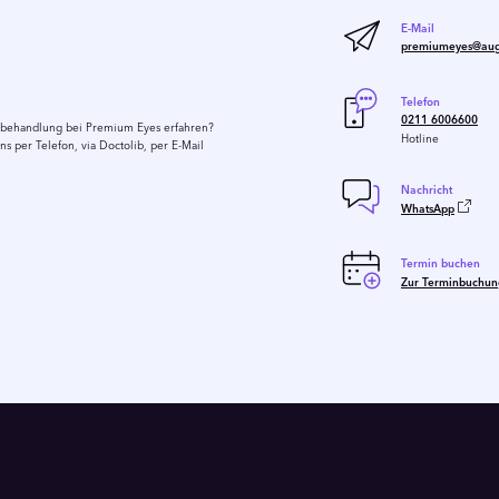
E-Mail
premiumeyes@auge
Telefon
0211 6006600
erbehandlung bei Premium Eyes erfahren?
Hotline
s per Telefon, via Doctolib, per E-Mail
Nachricht
WhatsApp
Termin buchen
Zur Terminbuchun