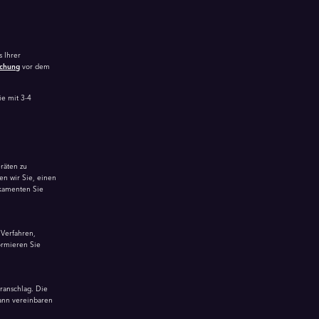
s Ihrer
uchung
vor dem
ie mit 3-4
räten zu
en wir Sie, einen
ikamenten Sie
 Verfahren,
ormieren Sie
ranschlag. Die
dann vereinbaren