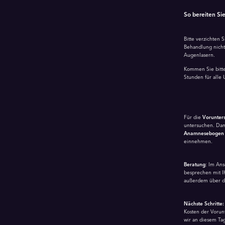
So bereiten Sie
Bitte verzichten 
Behandlung nicht
Augenlasern.
Kommen Sie bitte 
Stunden für alle
Für die
Vorunter
untersuchen. Dami
Anamnesebogen
einnehmen.
Beratung
: Im Ans
besprechen mit I
außerdem über de
Nächste Schritte:
Kosten der Vor­u
wir an diesem Ta