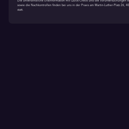
Die unverbindliche Erstinformation mit Quick-Check und die Voruntersuchungen ei
sowie die Nachkontrollen finden bei uns in der Praxis am Martin-Luther-Platz 26, 4
statt.