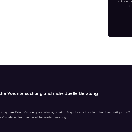
Ist Augenl
mit
che Voruntersuchung und individuelle Beratung
lief gut und Sie möchten genau wissen, ob eine Augenlaserbehandlung bei Ihnen möglich ist? Da
he Voruntersuchung mit anschließender Beratung.