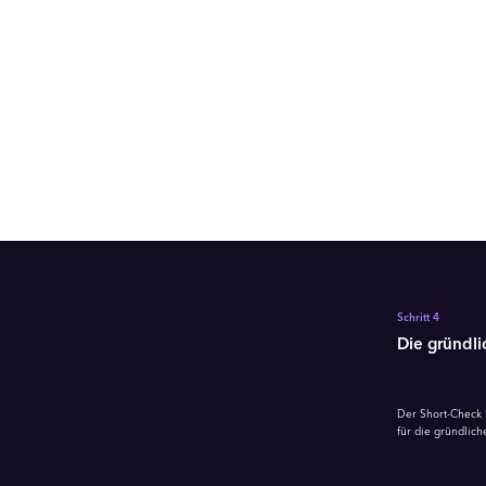
Schritt 4
Die gründli
Der Short-Check 
für die gründlic