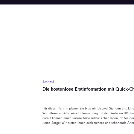
Schritt 3
Die kostenlose Erstinformation mit Quick-C
Für diesen Termin planen Sie bitte ein bis zwei Stunden ein. Ei
Wir führen zunächst eine Untersuchung mit der Pentacam HR durc
darauf können Ihnen unsere Ärzte relativ sicher sagen, ob Sie g
Keine Sorge: Wir bieten Ihnen auch sichere und schonende Alte