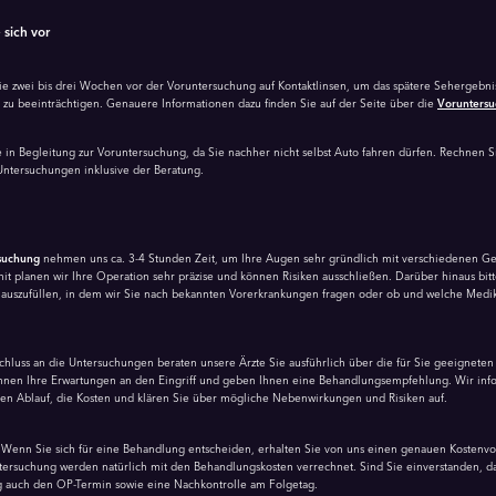
 sich vor
Sie zwei bis drei Wochen vor der Voruntersuchung auf Kontaktlinsen, um das spätere Sehergebni
 zu beeinträchtigen. Genauere Informationen dazu finden Sie auf der Seite über die
Vorunters
in Begleitung zur Voruntersuchung, da Sie nachher nicht selbst Auto fahren dürfen. Rechnen S
 Untersuchungen inklusive der Beratung.
suchung
nehmen uns ca. 3-4 Stunden Zeit, um Ihre Augen sehr gründlich mit verschiedenen Ge
t planen wir Ihre Operation sehr präzise und können Risiken ausschließen. Darüber hinaus bitt
auszufüllen, in dem wir Sie nach bekannten Vorerkrankungen fragen oder ob und welche Med
chluss an die Untersuchungen beraten unsere Ärzte Sie ausführlich über die für Sie geeigneten
hnen Ihre Erwartungen an den Eingriff und geben Ihnen eine Behandlungsempfehlung. Wir inf
n Ablauf, die Kosten und klären Sie über mögliche Nebenwirkungen und Risiken auf.
Wenn Sie sich für eine Behandlung entscheiden, erhalten Sie von uns einen genauen Kosten­vo
ntersuchung werden natürlich mit den Behandlungs­kosten verrechnet. Sind Sie einverstanden, 
g auch den OP-Termin sowie eine Nachkontrolle am Folgetag.