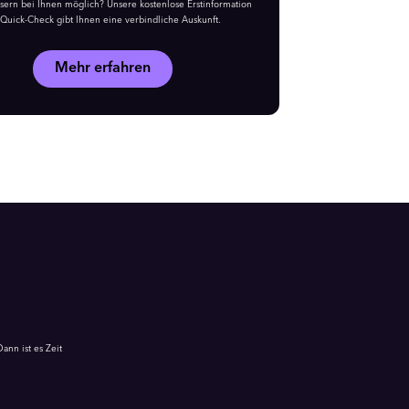
asern bei Ihnen möglich? Unsere kostenlose Erstinformation
 Quick-Check gibt Ihnen eine verbindliche Auskunft.
Mehr erfahren
nn ist es Zeit