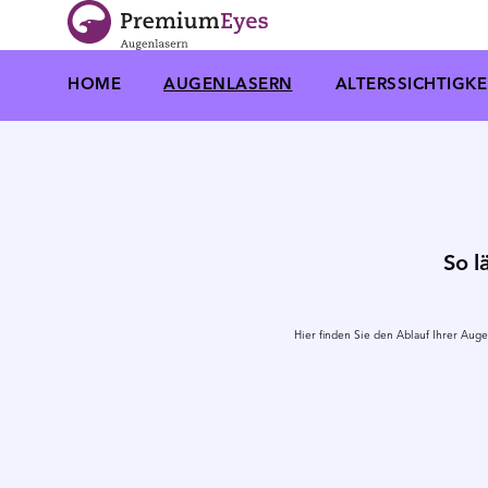
Zur Navigation springen
Zum Inhalt springen
HOME
AUGENLASERN
ALTERSSICHTIGKE
So l
Hier finden Sie den Ablauf Ihrer Aug