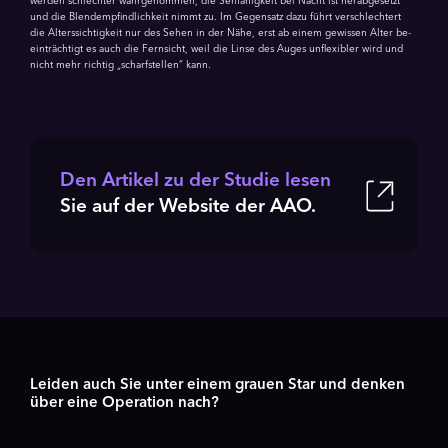
werden schlechter wahrgenommen, die Sehfähigkeit bei Nacht ist herabgesetzt
und die Blendempfindlichkeit nimmt zu. Im Gegensatz dazu führt verschlechtert
die Alterssichtigkeit nur des Sehen in der Nähe, erst ab einem gewissen Alter be­
einträchtigt es auch die Fernsicht, weil die Linse des Auges unflexibler wird und
nicht mehr richtig „scharfstellen“ kann.
Den Artikel zu der Studie lesen
Sie auf der Website der AAO.
Leiden auch Sie unter einem grauen Star und denken
über eine Operation nach?