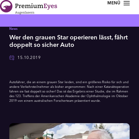
Zur Navigation springen
Zum Inhalt springen
News
Wer den grauen Star operieren lässt, fährt
doppelt so sicher Auto
15.10.2019
Autofahrer, die an einem grauen Star leiden, sind ein größeres Risiko für sich und
andere Verkehrsteilnehmer als bisher angenommen: Nach einer Kataraktoperation
fahren sie fast doppelt so sicher! Das ist das Ergebnis einer Studie, die im Rahmen
des 123. Treffens der Amerikanischen Akademie der Ophthalmologie im Oktober
2019 von einem australischen Forscherteam präsentiert wurde.