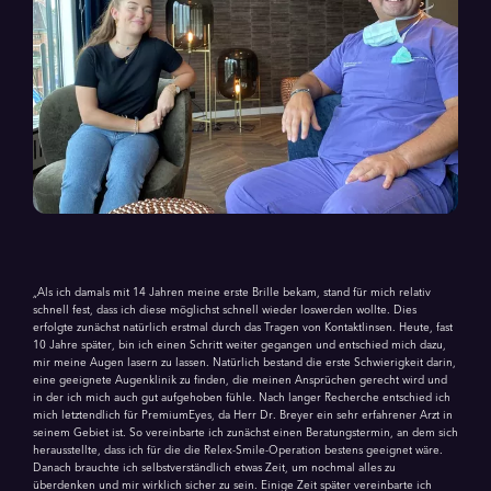
„Als ich damals mit 14 Jahren meine erste Brille bekam, stand für mich relativ
schnell fest, dass ich diese möglichst schnell wieder loswerden wollte. Dies
erfolgte zunächst natürlich erstmal durch das Tragen von Kontaktlinsen. Heute, fast
10 Jahre später, bin ich einen Schritt weiter gegangen und entschied mich dazu,
mir meine Augen lasern zu lassen. Natürlich bestand die erste Schwierigkeit darin,
eine geeignete Augenklinik zu finden, die meinen Ansprüchen gerecht wird und
in der ich mich auch gut aufgehoben fühle. Nach langer Recherche entschied ich
mich letztendlich für PremiumEyes, da Herr Dr. Breyer ein sehr erfahrener Arzt in
seinem Gebiet ist. So vereinbarte ich zunächst einen Beratungstermin, an dem sich
herausstellte, dass ich für die die Relex-Smile-Operation bestens geeignet wäre.
Danach brauchte ich selbstverständlich etwas Zeit, um nochmal alles zu
überdenken und mir wirklich sicher zu sein. Einige Zeit später vereinbarte ich