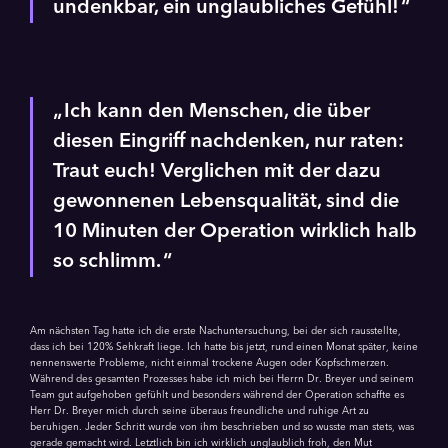
undenkbar, ein unglaubliches Gefühl!
Ich kann den Menschen, die über
diesen Eingriff nachdenken, nur raten:
Traut euch! Verglichen mit der dazu
gewonnenen Lebensqualität, sind die
10 Minuten der Operation wirklich halb
so schlimm.
Am nächsten Tag hatte ich die erste Nachuntersuchung, bei der sich rausstellte,
dass ich bei 120% Sehkraft liege. Ich hatte bis jetzt, rund einen Monat später, keine
nennenswerte Probleme, nicht einmal trockene Augen oder Kopf­schmer­zen.
Während des gesamten Prozesses habe ich mich bei Herrn Dr. Breyer und seinem
Team gut aufgehoben gefühlt und besonders während der Operation schaffte es
Herr Dr. Breyer mich durch seine überaus freundliche und ruhige Art zu
beruhigen. Jeder Schritt wurde von ihm beschrieben und so wusste man stets, was
gerade gemacht wird. Letztlich bin ich wirklich unglaublich froh, den Mut