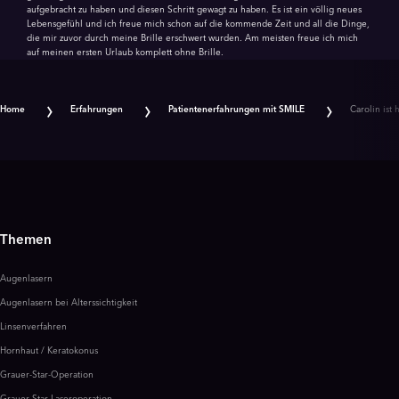
aufgebracht zu haben und diesen Schritt gewagt zu haben. Es ist ein völlig neues
Lebensgefühl und ich freue mich schon auf die kommende Zeit und all die Dinge,
die mir zuvor durch meine Brille erschwert wurden. Am meisten freue ich mich
auf meinen ersten Urlaub komplett ohne Brille.
Home
Erfahrungen
Patientenerfahrungen mit SMILE
Carolin ist
Themen
Augenlasern
Augenlasern bei Alterssichtigkeit
Linsenverfahren
Hornhaut / Keratokonus
Grauer-Star-Operation