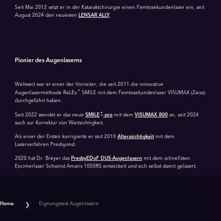
Seit Mai 2012 setzt er in der Kataraktchirurgie einen Femtosekundenlaser ein, seit
August 2024 den neuesten
LENSAR
ALLY
.
Pionier des Augenlaserns
Weltweit war er einer der Vorreiter, die seit 2011 die innovative
®
Augenlasermethode ReLEx
SMILE mit dem Femtosekundenlaser VISUMAX (Zeiss)
durchgeführt haben.
®
Seit 2022 wendet er das neue
SMILE
pro
mit dem
VISUMAX 800
an, seit 2024
auch zur Korrektur von Weitsichtigkeit.
Als einer der Ersten korrigierte er seit 2010
Alterssichtigkeit
mit dem
Laserverfahren Presbyond.
2020 hat Dr. Breyer das
PresbyEDoF DUS-Augenlasern
mit dem schnellsten
Excimerlaser Schwind Amaris 1050RS entwickelt und sich selbst damit gelasert.
Home
Eignungstest Augenlasern