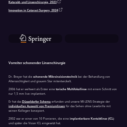
Katarakt- und Linsenchirurgie, 2023
Innovation in Cataract Surgery, 2024
Vorreiter schonender Linsenchirurgie
Dr. Breyer hat die
schonende Mikroinzisions­technik
bei der Behandlung von
Alterssichtigkeit und grauem Star mitentwickelt.
2006 hat er weltweit als Erster eine
torische Multifokallinse
mit einem Schnitt von
nur 1,5 mm live implantiert.
Er hat das
Düsseldorfer Schema
erfunden und unsere MI-LENS-Strategie der
individuellen Auswahl von
Premiumlinsen
für das Sehen ohne Lesebrille mit
seinen Kollegen konzipiert.
2002 war er einer von 10 Pionieren, die eine
implantierbare Kontaktlinse (ICL)
und später die Visian ICL eingesetzt hat.