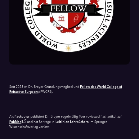
Seit 2023 ist Dr. Breyer Gründungsmitglied und
Fellow des World College of
Refractive Surgeons
(FWCRS).
Als
Fachautor
publiziert Dr. Breyer regelmäßig Peer-reviewed Fachartikel auf
PubMed
und hat Beiträge in
Leitlinien-Lehrbüchern
im Springer
Wissenschaftsverlag verfasst: