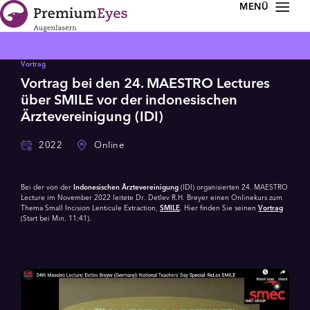
Zur Navigation springen
Zum Inhalt springen
Vortrag
Vortrag bei den 24. MAESTRO Lectures
über SMILE vor der indonesischen
Ärztevereinigung (IDI)
2022
Online
Bei der von der
Indonesischen Ärztevereinigung
(IDI) organisierten 24. MAESTRO
Lecture im November 2022 leitete Dr. Detlev R.H. Breyer einen Onlinekurs zum
Thema Small Incision Lenticule Extraction,
SMILE
. Hier finden Sie seinen
Vortrag
(Start bei Min. 11:41).