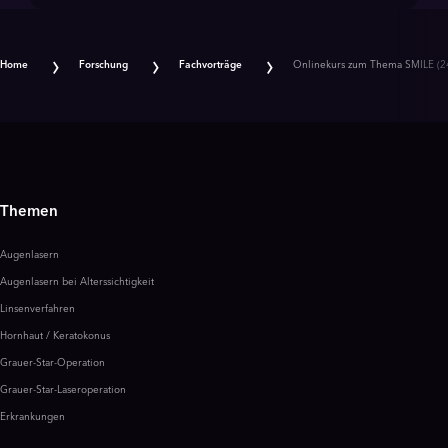
Home
Forschung
Fachvorträge
Onlinekurs zum Thema SMILE (24
Themen
Augenlasern
Augenlasern bei Alterssichtigkeit
Linsenverfahren
Hornhaut / Keratokonus
Grauer-Star-Operation
Grauer-Star-Laseroperation
Erkrankungen