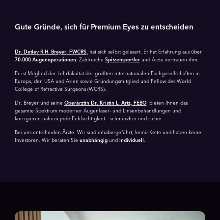
Gute Gründe, sich für Premium Eyes zu entscheiden
Dr. Detlev R.H. Breyer, FWCRS,
hat sich selbst gelasert. Er hat Erfahrung aus über
70.000 Augen­operationen
. Zahlreiche
Spitzensportler
und Ärzte vertrauen ihm.
Er ist Mitglied der Lehrfakultät der größten internationalen Fachgesellschaften in
Europa, den USA und Asien sowie Gründungsmitglied und Fellow des World
College of Refractive Surgeons (WCRS).
Dr. Breyer und seine
Oberärztin Dr. Kristin L. Artz, FEBO
, bieten Ihnen das
gesamte Spektrum moderner Augenlaser- und Linsen­behandlungen und
korrigieren nahezu jede Fehlsichtigkeit – schmerzfrei und sicher.
Bei uns entscheiden Ärzte. Wir sind inhabergeführt, keine Kette und haben keine
Investoren. Wir beraten Sie
unabhängig
und
individuell
.