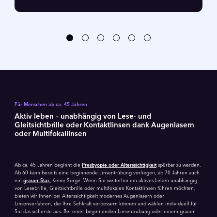
Für Menschen ab ca. 45 Jahren
Aktiv leben – unabhängig von Lese- und
Gleitsichtbrille oder Kontakt­linsen dank Augen­lasern
oder Multifokal­linsen
Ab ca. 45 Jahren beginnt die
Presbyopie oder Alterssichtigkeit
spürbar zu werden.
Ab 60 kann bereits eine beginnende Linsentrübung vorliegen, ab 70 Jahren auch
ein
grauer Star.
Keine Sorge: Wenn Sie weiterhin ein aktives Leben unabhängig
von Lesebrille, Gleitsichtbrille oder multifokalen Kontaktlinsen führen möchten,
bieten wir Ihnen bei Alterssichtigkeit modernes Augenlasern oder
Linsenverfahren, die Ihre Sehkraft verbessern können und wählen individuell für
Sie das sicherste aus. Bei einer beginnenden Linsentrübung oder einem grauen