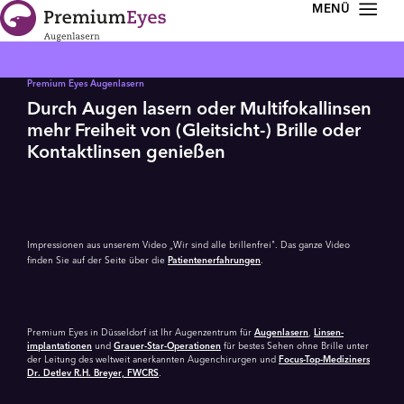
Zur Navigation springen
Zum Inhalt springen
Premium Eyes Augenlasern
Durch Augen lasern oder Multifokallinsen
mehr Freiheit von (Gleitsicht-) Brille oder
Kontaktlinsen genießen
Video
abspielen
Impressionen aus unserem Video „Wir sind alle brillenfrei". Das ganze Video
finden Sie auf der Seite über die
Patientenerfahrungen
.
Premium Eyes in Düsseldorf ist Ihr Augenzentrum für
Augenlasern
,
Linsen­
implantationen
und
Grauer-Star-Operationen
für bestes Sehen ohne Brille unter
der Leitung des weltweit anerkannten Augenchirurgen und
Focus-Top-Mediziners
Dr. Detlev R.H. Breyer, FWCRS
.