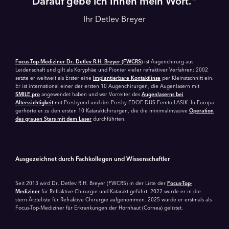
Darauf gebe ich Ihnen mein Wort.
Ihr Detlev Breyer
Focus-Top-Mediziner Dr. Detlev R.H. Breyer (FWCRS)
ist Augenchirurg aus
Leidenschaft und gilt als Koryphäe und Pionier vieler refraktiver Verfahren: 2002
setzte er weltweit als Erster eine
Implantierbare Kontaktlinse
per Kleinstschnitt ein.
Er ist international einer der ersten 10 Augenchirurgen, die Augenlasern mit
SMILE pro
angewendet haben und war Vorreiter des
Augenlaserns bei
Alterssichtigkeit
mit Presbyond und der Presby EDOF-DUS Femto-LASIK. In Europa
gerhörte er zu den ersten 10 Kataraktchirurgen, die die minimalinvasive
Operation
des grauen Stars mit dem Laser
durchführten.
Ausgezeichnet durch Fachkollegen und Wissenschaftler
Seit 2013 wird Dr. Detlev R.H. Breyer (FWCRS) in der Liste der
Focus-Top-
Mediziner
für Refraktive Chirurgie und Katarakt geführt. 2022 wurde er in die
stern Ärzteliste für Refraktive Chirurgie aufgenommen. 2025 wurde er erstmals als
Focus-Top-Mediziner für Erkrankungen der Hornhaut (Cornea) gelistet.