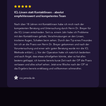
ICL-Linsen statt Kontaktlinsen – absolut
empfehlenswert und kompetentes Team
Nach über 18 Jahren mit Kontaktlinsen habe ich mich nach der
kompetenten Beratung und Untersuchung durch Herrn Dr. Breyer für
die ICL Linsen entschieden. Seit ca. einem Jahr habe ich Probleme
mit den Kontaktlinsen gehabt, Verschmutzungen an den Linsen,
trockene Augen, Schatten beim sehen. Durch den Tip eines Freundes
bin ich an die Praxis von Herrn Dr. Breyer gekommen und nach der
Voruntersuchung und einer sehr guten Beratung wurde mir die ICL
Methode erklärt (...). Vor der Operation hatte ich natürlich bedenken
und auch Angst, dass etwas schiefgehen könnte, aber es hat alles
bestens geklappt, ich konnte bereits kurze Zeit nach der OP die Praxis
verlassen und alles scharf sehen. Jetzt eine Woche nach der OP ist
das Ergebnis bereits erstklassig und vollkommen schmerzfrei.
via jameda.de