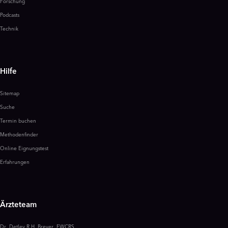
Forschung
Podcasts
Technik
Hilfe
Sitemap
Suche
Termin buchen
Methodenfinder
Online Eignungstest
Erfahrungen
Ärzteteam
Dr. Detlev R.H. Breyer, FWCRS