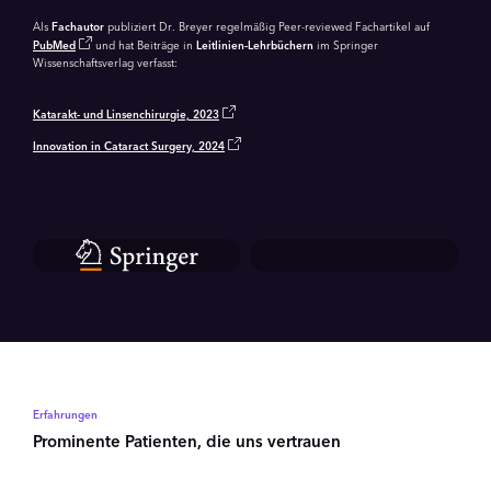
Als
Fachautor
publiziert Dr. Breyer regelmäßig Peer-reviewed Fachartikel auf
PubMed
und hat Beiträge in
Leitlinien-Lehrbüchern
im Springer
Wissenschaftsverlag verfasst:
Katarakt- und Linsenchirurgie, 2023
Innovation in Cataract Surgery, 2024
Erfahrungen
Prominente Patienten, die uns vertrauen