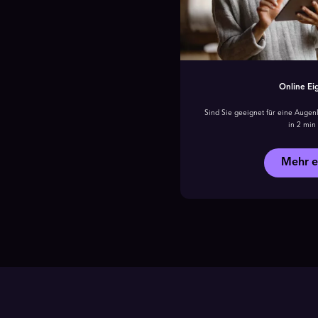
Online Ei
Sind Sie geeignet für eine Augenl
in 2 min 
Mehr e