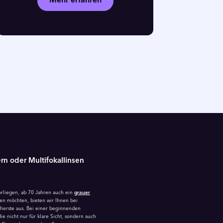
Mehr erfahren
rn oder Multifokal­linsen
rliegen, ab 70 Jahren auch ein
grauer
ren möchten, bieten wir Ihnen bei
cherste aus. Bei einer beginnenden
e nicht nur für klare Sicht, sondern auch