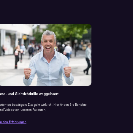
ese- und Gleitsichtbrille weggelasert
Erfahrungen m
atienten bestätigen: Das geht wirklich! Hier finden Sie Berichte
nd Videos von unseren Patienten.
Patienterfahrung
Grauer-Star-Ope
u den Erfahrungen
Zu den Erfahrun