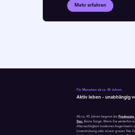
Mehr erfahren
Für Menschen ab ca. 45 Jahren
Aktiv leben – unabhängig vo
Ab ca. 45 Jahren beginnt die
Presbyopie 
Star.
Keine Sorge: Wenn Sie weiterhin ein
Alterssichtigkeit modernes Augenlasern o
Linsentrübung oder einem grauen Star füh