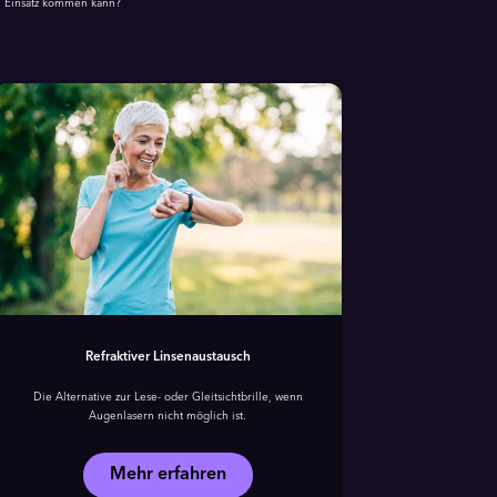
um Einsatz kommen kann?
G
Refraktiver Linsenaustausch
Die Alternative zur Lese- oder Gleitsichtbrille, wenn
Mit d
Augenlasern nicht möglich ist.
Katarakto
von Premi
Mehr erfahren