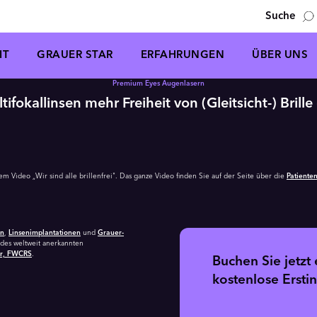
Suche
IT
GRAUER STAR
ERFAHRUNGEN
ÜBER UNS
Premium Eyes Augenlasern
fokallinsen mehr Freiheit von (Gleitsicht-) Bril
Video
abspielen
m Video „Wir sind alle brillenfrei". Das ganze Video finden Sie auf der Seite über die
Patiente
rn
,
Linsen­implantationen
und
Grauer-
 des weltweit anerkannten
er, FWCRS
.
Buchen Sie jetzt 
kostenlose Ersti