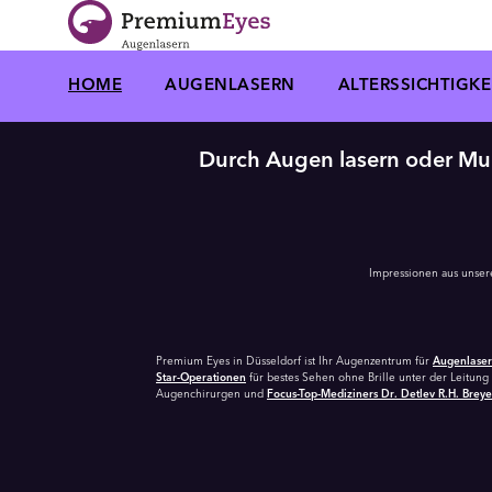
Zur Navigation springen
Zum Inhalt springen
HOME
AUGENLASERN
ALTERSSICHTIGKE
Durch Augen lasern oder Multi
Impressionen aus unsere
Premium Eyes in Düsseldorf ist Ihr Augenzentrum für
Augenlase
Star-Operationen
für bestes Sehen ohne Brille unter der Leitung
Augenchirurgen und
Focus-Top-Mediziners Dr. Detlev R.H. Brey