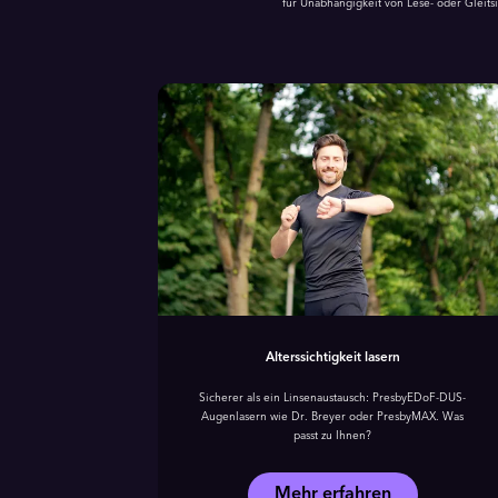
für Unabhängigkeit von Lese- oder Gleits
Alters­sichtigkeit lasern
Sicherer als ein Linsenaustausch: PresbyEDoF-DUS-
Augenlasern wie Dr. Breyer oder PresbyMAX. Was
passt zu Ihnen?
Mehr erfahren