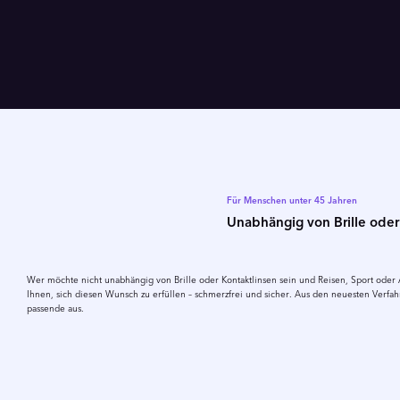
Für Menschen unter 45 Jahren
Unabhängig von Brille oder
Wer möchte nicht unabhängig von Brille oder Kontaktlinsen sein und Reisen, Sport oder
Ihnen, sich diesen Wunsch zu erfüllen – schmerzfrei und sicher. Aus den neuesten Verfahr
passende aus.