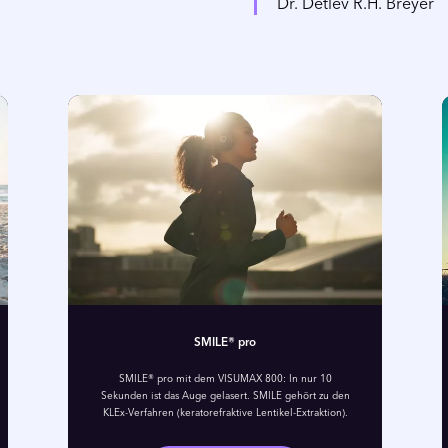
Dr. Detlev R.H. Breyer
SMILE® pro
SMILE® pro mit dem VISUMAX 800: In nur 10
Sekunden ist das Auge gelasert. SMILE gehört zu den
KLEx-Verfahren (keratorefraktive Lentikel-Extraktion).