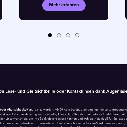
Mehr erfahren
n Lese- und Gleitsichtbrille oder Kontakt­linsen dank Augen­lase
oder Alterssichtigkeit
spürbar zu werden. Ab 60 kann bereits eine beginnende Linsentrübung vo
 aktives Leben unabhängig von Lesebrille, Gleitsichtbrille oder multifokalen Kontaktlinsen füh
der Linsenverfahren, die Ihre Sehkraft verbessern können und wählen individuell für Sie das si
ren wir einen refraktiven Linsenaustausch bzw. eine schonende Grauer-Star-Operation durch, di