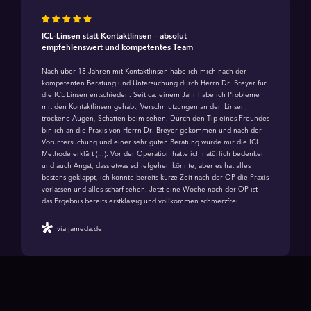
ICL-Linsen statt Kontaktlinsen – absolut
empfehlenswert und kompetentes Team
Nach über 18 Jahren mit Kontaktlinsen habe ich mich nach der
kompetenten Beratung und Untersuchung durch Herrn Dr. Breyer für
die ICL Linsen entschieden. Seit ca. einem Jahr habe ich Probleme
mit den Kontaktlinsen gehabt, Verschmutzungen an den Linsen,
trockene Augen, Schatten beim sehen. Durch den Tip eines Freundes
bin ich an die Praxis von Herrn Dr. Breyer gekommen und nach der
Voruntersuchung und einer sehr guten Beratung wurde mir die ICL
Methode erklärt (...). Vor der Operation hatte ich natürlich bedenken
und auch Angst, dass etwas schiefgehen könnte, aber es hat alles
bestens geklappt, ich konnte bereits kurze Zeit nach der OP die Praxis
verlassen und alles scharf sehen. Jetzt eine Woche nach der OP ist
das Ergebnis bereits erstklassig und vollkommen schmerzfrei.
via jameda.de