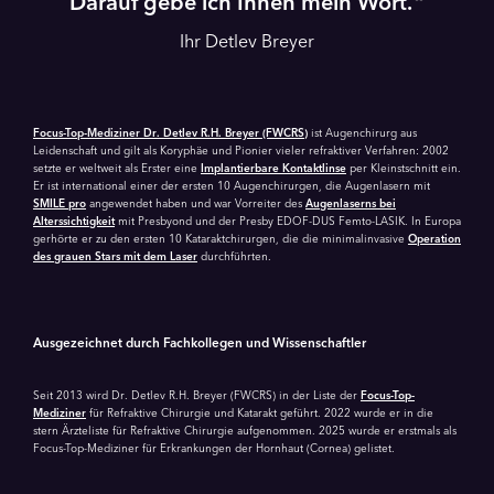
Darauf gebe ich Ihnen mein Wort.
Ihr Detlev Breyer
Focus-Top-Mediziner Dr. Detlev R.H. Breyer (FWCRS)
ist Augenchirurg aus
Leidenschaft und gilt als Koryphäe und Pionier vieler refraktiver Verfahren: 2002
setzte er weltweit als Erster eine
Implantierbare Kontaktlinse
per Kleinstschnitt ein.
Er ist international einer der ersten 10 Augenchirurgen, die Augenlasern mit
SMILE pro
angewendet haben und war Vorreiter des
Augenlaserns bei
Alterssichtigkeit
mit Presbyond und der Presby EDOF-DUS Femto-LASIK. In Europa
gerhörte er zu den ersten 10 Kataraktchirurgen, die die minimalinvasive
Operation
des grauen Stars mit dem Laser
durchführten.
Ausgezeichnet durch Fachkollegen und Wissenschaftler
Seit 2013 wird Dr. Detlev R.H. Breyer (FWCRS) in der Liste der
Focus-Top-
Mediziner
für Refraktive Chirurgie und Katarakt geführt. 2022 wurde er in die
stern Ärzteliste für Refraktive Chirurgie aufgenommen. 2025 wurde er erstmals als
Focus-Top-Mediziner für Erkrankungen der Hornhaut (Cornea) gelistet.