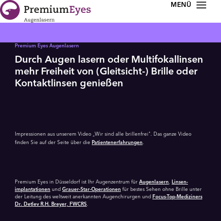
Zur Navigation springen
Zum Inhalt springen
Premium Eyes Augenlasern
Durch Augen lasern oder Multifokallinsen
mehr Freiheit von (Gleitsicht-) Brille oder
Kontaktlinsen genießen
Video
abspielen
Impressionen aus unserem Video „Wir sind alle brillenfrei". Das ganze Video
finden Sie auf der Seite über die
Patientenerfahrungen
.
Premium Eyes in Düsseldorf ist Ihr Augenzentrum für
Augenlasern
,
Linsen­
implantationen
und
Grauer-Star-Operationen
für bestes Sehen ohne Brille unter
der Leitung des weltweit anerkannten Augenchirurgen und
Focus-Top-Mediziners
Dr. Detlev R.H. Breyer, FWCRS
.