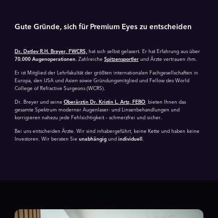
Gute Gründe, sich für Premium Eyes zu entscheiden
Dr. Detlev R.H. Breyer, FWCRS,
hat sich selbst gelasert. Er hat Erfahrung aus über
70.000 Augen­operationen
. Zahlreiche
Spitzensportler
und Ärzte vertrauen ihm.
Er ist Mitglied der Lehrfakultät der größten internationalen Fachgesellschaften in
Europa, den USA und Asien sowie Gründungsmitglied und Fellow des World
College of Refractive Surgeons (WCRS).
Dr. Breyer und seine
Oberärztin Dr. Kristin L. Artz, FEBO
, bieten Ihnen das
gesamte Spektrum moderner Augenlaser- und Linsen­behandlungen und
korrigieren nahezu jede Fehlsichtigkeit – schmerzfrei und sicher.
Bei uns entscheiden Ärzte. Wir sind inhabergeführt, keine Kette und haben keine
Investoren. Wir beraten Sie
unabhängig
und
individuell
.