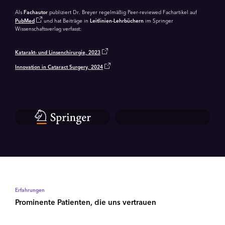
Als
Fachautor
publiziert Dr. Breyer regelmäßig Peer-reviewed Fachartikel auf
PubMed
und hat Beiträge in
Leitlinien-Lehrbüchern
im Springer
Wissenschaftsverlag verfasst:
Katarakt- und Linsenchirurgie, 2023
Innovation in Cataract Surgery, 2024
Erfahrungen
Prominente Patienten, die uns vertrauen