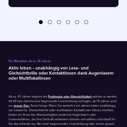
Für Menschen ab ca. 45 Jahren
Aktiv leben – unabhängig von Lese- und
Gleitsichtbrille oder Kontakt­linsen dank Augen­lasern
oder Multifokal­linsen
Ab ca. 45 Jahren beginnt die
Presbyopie oder Alterssichtigkeit
spürbar zu werden.
Ab 60 kann bereits eine beginnende Linsentrübung vorliegen, ab 70 Jahren auch
ein
grauer Star.
Keine Sorge: Wenn Sie weiterhin ein aktives Leben unabhängig
von Lesebrille, Gleitsichtbrille oder multifokalen Kontaktlinsen führen möchten,
bieten wir Ihnen bei Alterssichtigkeit modernes Augenlasern oder
Linsenverfahren, die Ihre Sehkraft verbessern können und wählen individuell für
Sie das sicherste aus. Bei einer beginnenden Linsentrübung oder einem grauen