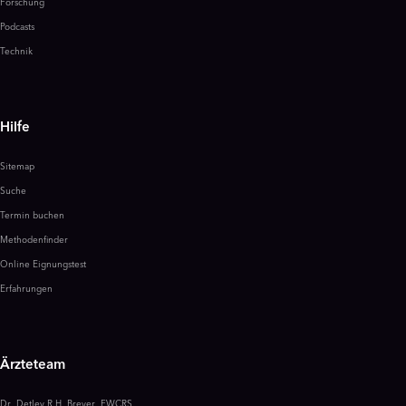
Forschung
Podcasts
Technik
Hilfe
Sitemap
Suche
Termin buchen
Methodenfinder
Online Eignungstest
Erfahrungen
Ärzteteam
Dr. Detlev R.H. Breyer, FWCRS