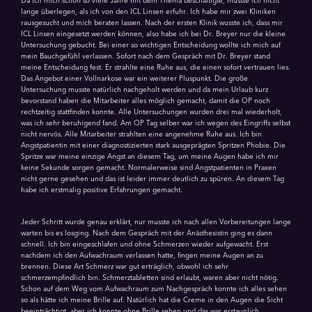
Da ich mich schon so viele Jahre mit dem Thema beschäftigte, musste ich nicht
lange überlegen, als ich von den ICL Linsen erfuhr. Ich habe mir zwei Kliniken
rausgesucht und mich beraten lassen. Nach der ersten Klinik wusste ich, dass mir
ICL Linsen eingesetzt werden können, also habe ich bei Dr. Breyer nur die kleine
Untersuchung gebucht. Bei einer so wichtigen Entscheidung wollte ich mich auf
mein Bauchgefühl verlassen. Sofort nach dem Gespräch mit Dr. Breyer stand
meine Entscheidung fest. Er strahlte eine Ruhe aus, die einen sofort vertrauen lies.
Das Angebot einer Vollnarkose war ein weiterer Pluspunkt. Die große
Untersuchung musste natürlich nachgeholt werden und da mein Urlaub kurz
bevorstand haben die Mitarbeiter alles möglich gemacht, damit die OP noch
rechtzeitig stattfinden konnte. Alle Untersuchungen wurden drei mal wiederholt,
was ich sehr beruhigend fand. Am OP Tag selber war ich wegen des Eingriffs selbst
nicht nervös. Alle Mitarbeiter strahlten eine angenehme Ruhe aus. Ich bin
Angstpatientin mit einer diagnostizierten stark ausgeprägten Spritzen Phobie. Die
Spritze war meine einzige Angst an diesem Tag, um meine Augen habe ich mir
keine Sekunde sorgen gemacht. Normalerweise sind Angstpatienten in Praxen
nicht gerne gesehen und das ist leider immer deutlich zu spüren. An diesem Tag
habe ich erstmalig positive Erfahrungen gemacht.
Jeder Schritt wurde genau erklärt, nur musste ich nach allen Vorbereitungen lange
warten bis es losging. Nach dem Gespräch mit der Anästhesistin ging es dann
schnell. Ich bin eingeschlafen und ohne Schmerzen wieder aufgewacht. Erst
nachdem ich den Aufwachraum verlassen hatte, fingen meine Augen an zu
brennen. Diese Art Schmerz war gut erträglich, obwohl ich sehr
schmerzempfindlich bin. Schmerztabletten sind erlaubt, waren aber nicht nötig.
Schon auf dem Weg vom Aufwachraum zum Nachgespräch konnte ich alles sehen
so als hätte ich meine Brille auf. Natürlich hat die Creme in den Augen die Sicht
beeinträchtigt, aber ich konnte ohne Brille sehen und das war erstaunlich.