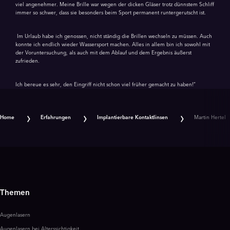
viel angenehmer. Meine Brille war wegen der dicken Gläser trotz dünnstem Schliff
immer so schwer, dass sie besonders beim Sport permanent runtergerutscht ist.
Im Urlaub habe ich genossen, nicht ständig die Brillen wechseln zu müssen. Auch
konnte ich endlich wieder Wassersport machen. Alles in allem bin ich sowohl mit
der Voruntersuchung, als auch mit dem Ablauf und dem Ergebnis äußerst
zufrieden.
Ich bereue es sehr, den Eingriff nicht schon viel früher gemacht zu haben!”
Home
Erfahrungen
Implantierbare Kontaktlinsen
Martin Hertel
Themen
Augenlasern
Augenlasern bei Alterssichtigkeit