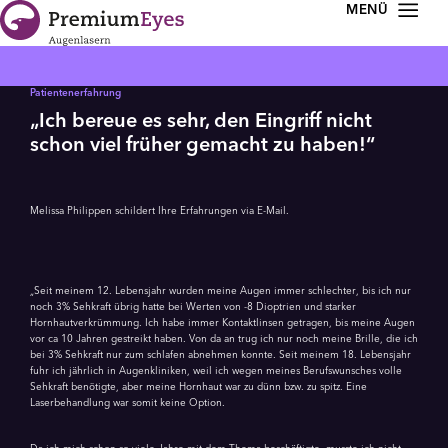
Zur Navigation springen
Zum Inhalt springen
Patientenerfahrung
„Ich bereue es sehr, den Eingriff nicht
schon viel früher gemacht zu haben!“
Melissa Philippen schildert Ihre Erfahrungen via E-Mail.
„Seit meinem 12. Lebensjahr wurden meine Augen immer schlechter, bis ich nur
noch 3% Sehkraft übrig hatte bei Werten von -8 Dioptrien und starker
Hornhautverkrümmung. Ich habe immer Kontaktlinsen getragen, bis meine Augen
vor ca 10 Jahren gestreikt haben. Von da an trug ich nur noch meine Brille, die ich
bei 3% Sehkraft nur zum schlafen abnehmen konnte. Seit meinem 18. Lebensjahr
fuhr ich jährlich in Augenkliniken, weil ich wegen meines Berufswunsches volle
Sehkraft benötigte, aber meine Hornhaut war zu dünn bzw. zu spitz. Eine
Laserbehandlung war somit keine Option.