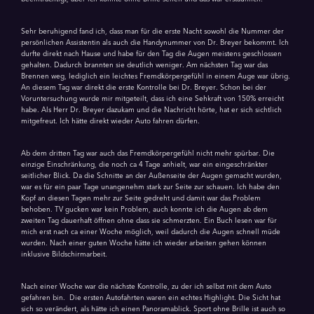
Sehr beruhigend fand ich, dass man für die erste Nacht sowohl die Nummer der
persönlichen Assistentin als auch die Handynummer von Dr. Breyer bekommt. Ich
durfte direkt nach Hause und habe für den Tag die Augen meistens geschlossen
gehalten. Dadurch brannten sie deutlich weniger. Am nächsten Tag war das
Brennen weg, lediglich ein leichtes Fremdkörpergefühl in einem Auge war übrig.
An diesem Tag war direkt die erste Kontrolle bei Dr. Breyer. Schon bei der
Voruntersuchung wurde mir mitgeteilt, dass ich eine Sehkraft von 150% erreicht
habe. Als Herr Dr. Breyer dazukam und die Nachricht hörte, hat er sich sichtlich
mitgefreut. Ich hätte direkt wieder Auto fahren dürfen.
Ab dem dritten Tag war auch das Fremdkörpergefühl nicht mehr spürbar. Die
einzige Einschränkung, die noch ca 4 Tage anhielt, war ein eingeschränkter
seitlicher Blick. Da die Schnitte an der Außenseite der Augen gemacht wurden,
war es für ein paar Tage unangenehm stark zur Seite zur schauen. Ich habe den
Kopf an diesen Tagen mehr zur Seite gedreht und damit war das Problem
behoben. TV gucken war kein Problem, auch konnte ich die Augen ab dem
zweiten Tag dauerhaft öffnen ohne dass sie schmerzten. Ein Buch lesen war für
mich erst nach ca einer Woche möglich, weil dadurch die Augen schnell müde
wurden. Nach einer guten Woche hätte ich wieder arbeiten gehen können
inklusive Bildschirmarbeit.
Nach einer Woche war die nächste Kontrolle, zu der ich selbst mit dem Auto
gefahren bin. Die ersten Autofahrten waren ein echtes Highlight. Die Sicht hat
sich so verändert, als hätte ich einen Panoramablick. Sport ohne Brille ist auch so